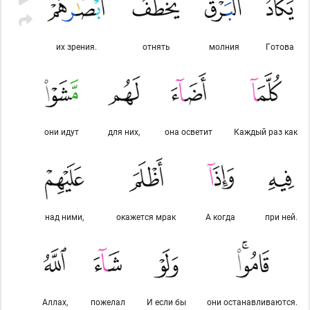
их зрения.
отнять
молния
Готова
они идут
для них,
она осветит
Каждый раз как
над ними,
окажется мрак
А когда
при ней.
Аллах,
пожелал
И если бы
они останавливаются.