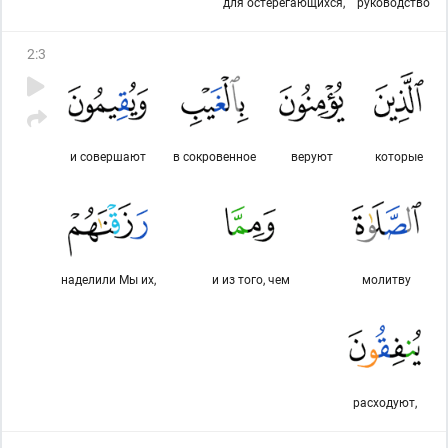
для остерегающихся,
руководство
2
:
3
и совершают
в сокровенное
веруют
которые
наделили Мы их,
и из того, чем
молитву
расходуют,