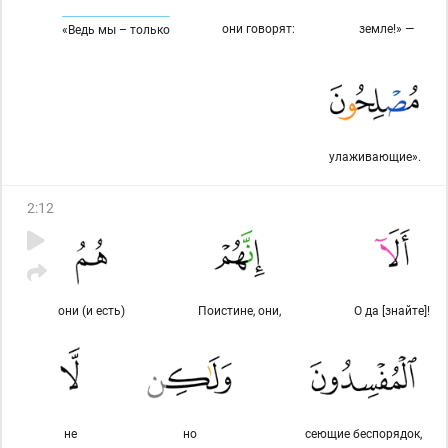
они говорят:
земле!» —
«Ведь мы – только
улаживающие».
2
:
12
они (и есть)
Поистине, они,
О да [знайте]!
не
но
сеющие беспорядок,