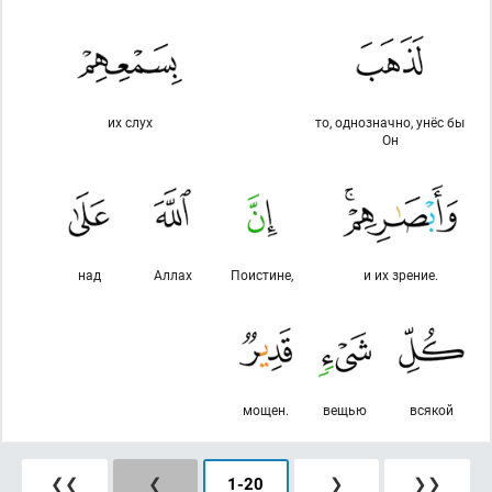
их слух
то, однозначно, унёс бы
Он
над
Аллах
Поистине,
и их зрение.
мощен.
вещью
всякой
❮❮
❮
1
-
20
❯
❯❯