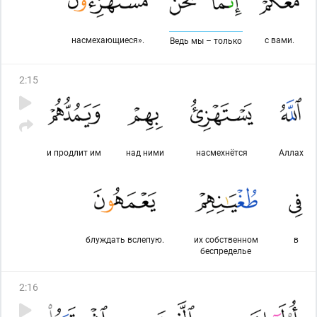
насмехающиеся».
с вами.
Ведь мы – только
2
:
15
и продлит им
над ними
насмехнётся
Аллах
блуждать вслепую.
их собственном
в
беспределье
2
:
16