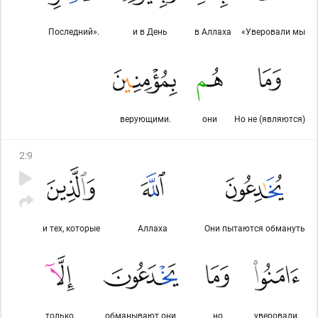
Последний».
и в День
в Аллаха
«Уверовали мы
верующими.
они
Но не (являются)
2
:
9
и тех, которые
Аллаха
Они пытаются обмануть
только
обманывают они
но
уверовали,