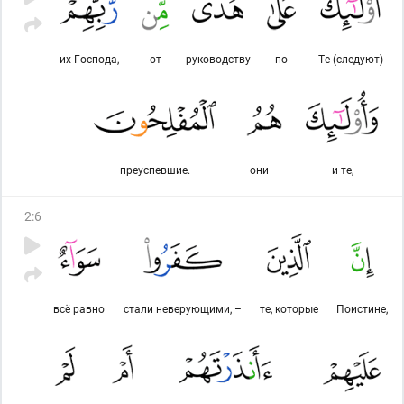
их Господа,
от
руководству
по
Те (следуют)
преуспевшие.
они –
и те,
2
:
6
всё равно
стали неверующими, –
те, которые
Поистине,