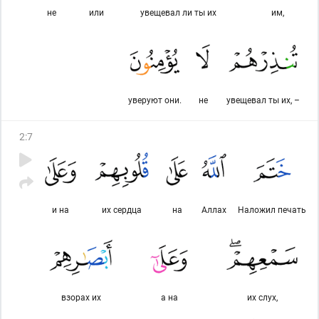
не
или
увещевал ли ты их
им,
уверуют они.
не
увещевал ты их, –
2
:
7
и на
их сердца
на
Аллах
Наложил печать
взорах их
а на
их слух,