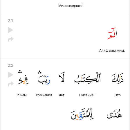
Милосердного!
2
:
1
Алиф лам мим.
2
:
2
в нём –
сомнения
нет
Писание –
Это