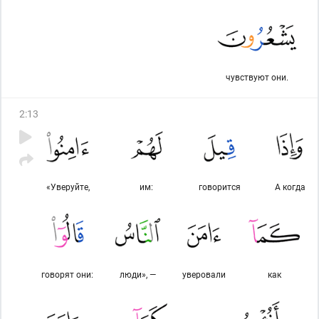
чувствуют они.
2
:
13
«Уверуйте,
им:
говорится
А когда
говорят они:
люди», —
уверовали
как