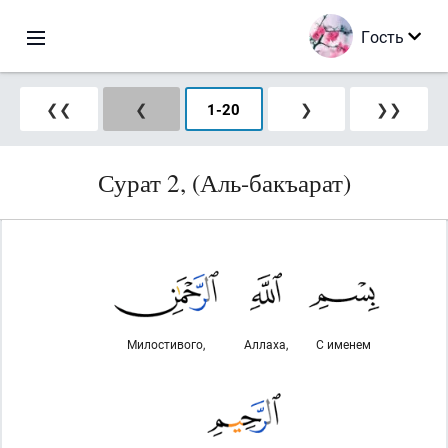
Гость
❮❮
❮
1
-
20
❯
❯❯
Сурат 2, (Аль-бакъарат)
Милостивого,
Аллаха,
С именем