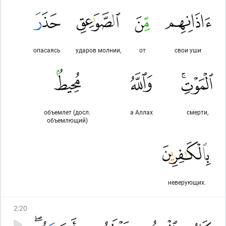
опасаясь
ударов молнии,
от
свои уши
объемлет (досл.
а Аллах
смерти,
объемлющий)
неверующих.
2
:
20