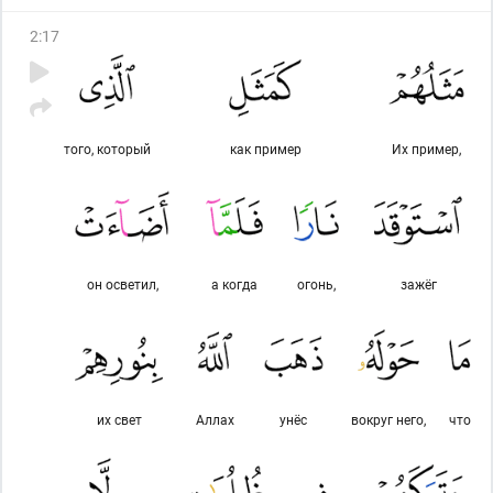
2
:
17
того, который
как пример
Их пример,
он осветил,
а когда
огонь,
зажёг
их свет
Аллах
унёс
вокруг него,
что