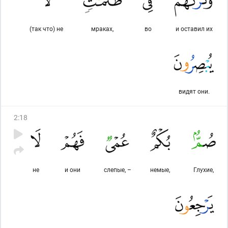
(так что) не
мраках,
во
и оставил их
видят они.
2
:
18
не
и они
слепые, –
немые,
Глухие,