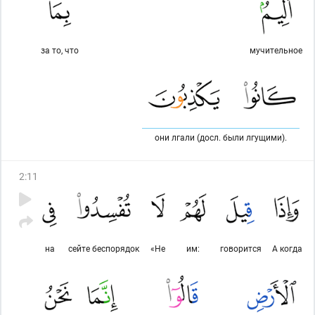
за то, что
мучительное
они лгали (досл. были лгущими).
2
:
11
на
сейте беспорядок
«Не
им:
говорится
А когда