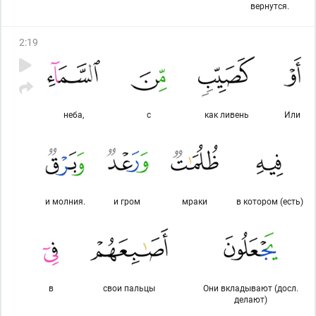
вернутся.
2
:
19
неба,
с
как ливень
Или
и молния.
и гром
мраки
в котором (есть)
в
свои пальцы
Они вкладывают (досл.
делают)