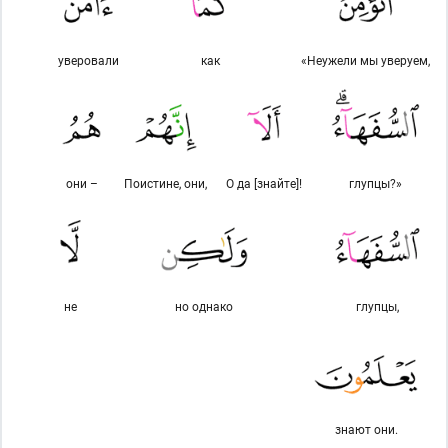
уверовали
как
«Неужели мы уверуем,
они –
Поистине, они,
О да [знайте]!
глупцы?»
не
но однако
глупцы,
знают они.