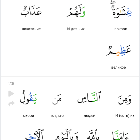
наказание
И для них
покров.
великое.
2
:
8
говорит
тот, кто
людей
И (есть) из