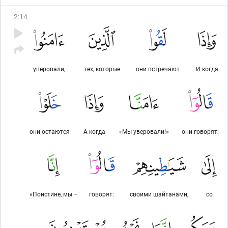
2
:
14
уверовали,
тех, которые
они встречают
И когда
они остаются
А когда
«Мы уверовали!»
они говорят:
«Поистине, мы –
говорят:
своими шайтанами,
со