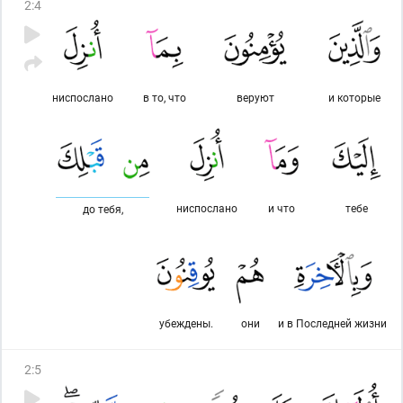
2
:
4
ниспослано
в то, что
веруют
и которые
ниспослано
и что
тебе
до тебя,
убеждены.
они
и в Последней жизни
2
:
5