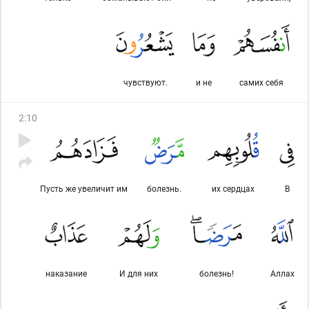
чувствуют.
и не
самих себя
2
:
10
Пусть же увеличит им
болезнь.
их сердцах
В
наказание
И для них
болезнь!
Аллах