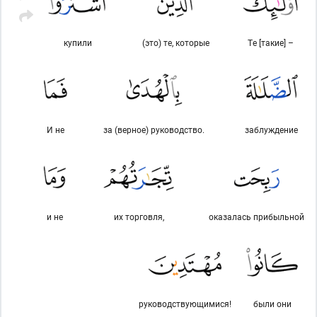
купили
(это) те, которые
Те [такие] –
И не
за (верное) руководство.
заблуждение
и не
их торговля,
оказалась прибыльной
руководствующимися!
были они