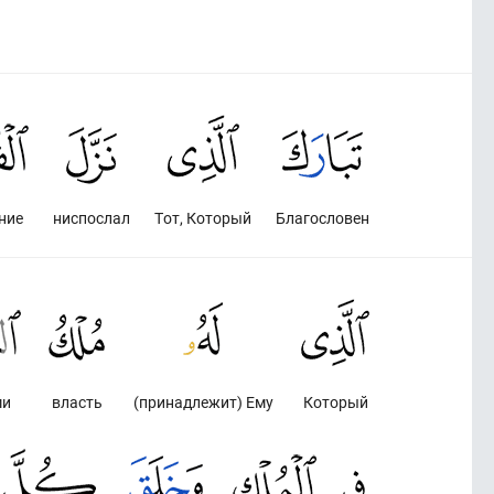
ние
ниспослал
Тот, Который
Благословен
ми
власть
(принадлежит) Ему
Который