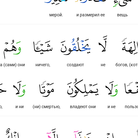
мерой.
и размерил ее
вещь
а (сами) они
ничего,
создают
не
богов, (ко
,
и ни
(ни) смертью,
владеют они
и не
пользо