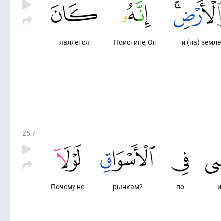
является
Поистине, Он
и (на) земле
25
:
7
Почему не
рынкам?
по
и