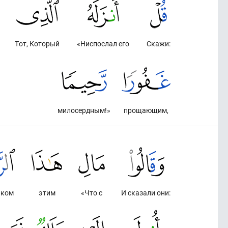
Тот, Который
«Ниспослал его
Скажи:
милосердным!»
прощающим,
иком
этим
«Что с
И сказали они: