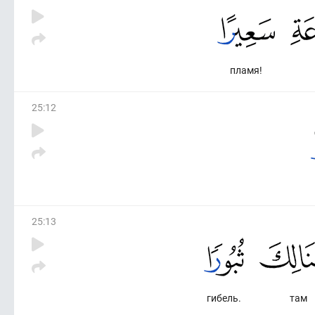
пламя!
25
:
12
25
:
13
гибель.
там