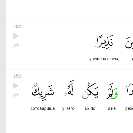
25
:
1
увещевателем,
25
:
2
сотоварища
у Него
было
и не
реб