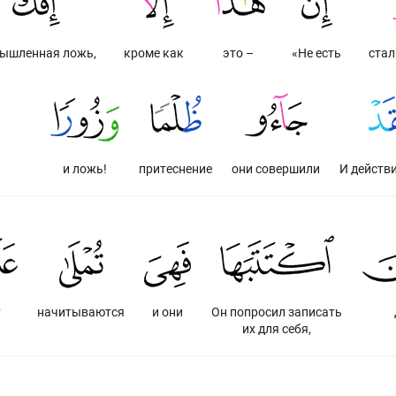
ышленная ложь,
кроме как
это –
«Не есть
стал
и ложь!
притеснение
они совершили
И действ
у
начитываются
и они
Он попросил записать
их для себя,