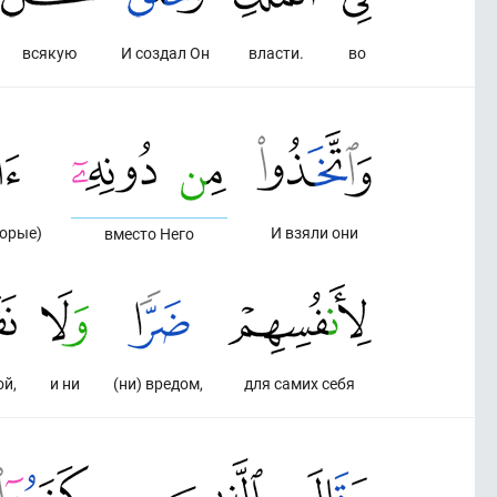
всякую
И создал Он
власти.
во
торые)
И взяли они
вместо Него
й,
и ни
(ни) вредом,
для самих себя