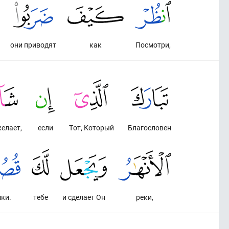
они приводят
как
Посмотри,
елает,
если
Тот, Который
Благословен
ки.
тебе
и сделает Он
реки,