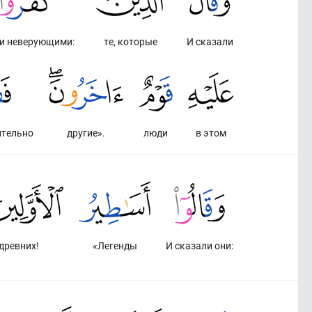
и неверующими:
те, которые
И сказали
ительно
другие».
люди
в этом
древних!
«Легенды
И сказали они: