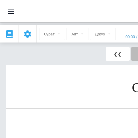
Сурат
Аят
Джуз
00:00
❮❮