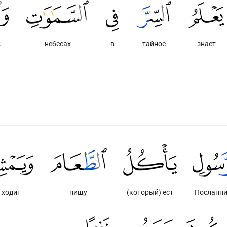
.
небесах
в
тайное
знает
 ходит
пищу
(который) ест
Посланн