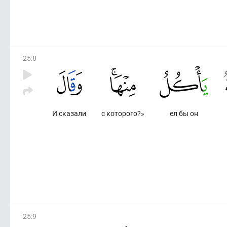
25
:
8
И сказали
с которого?»
ел бы он
25
:
9