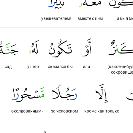
увещевателем!
вместе с ним
и был б
сад
у него
оказался бы
или
(какое-нибуд
сокровище
околдованным».
за человеком
кроме как только