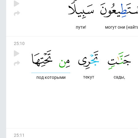
пути!
могут они (найт
25
:
10
текут
сады,
под которыми
25
:
11