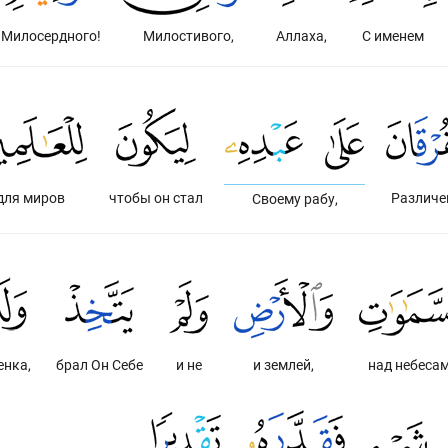
Милосердного!
Милостивого,
Аллаха,
С именем
для миров
чтобы он стал
Различе
Своему рабу,
енка,
брал Он Себе
и не
и землей,
над небеса