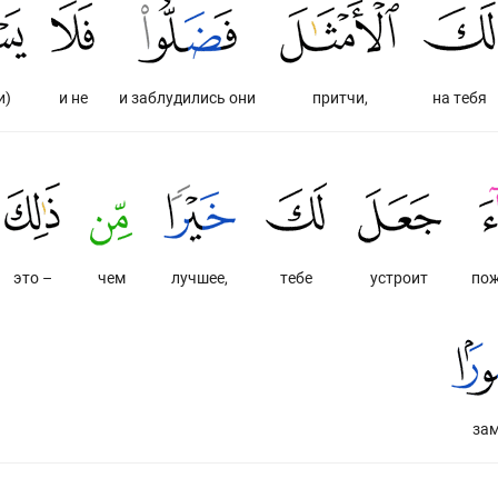
и)
и не
и заблудились они
притчи,
на тебя
это –
чем
лучшее,
тебе
устроит
пож
зам