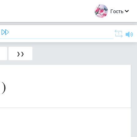
Гость
❯❯
)