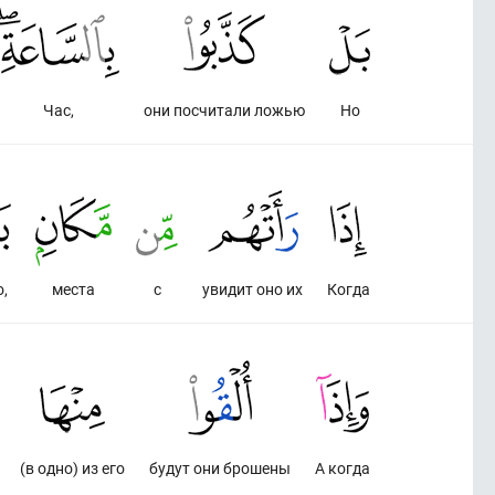
Час,
они посчитали ложью
Но
,
места
с
увидит оно их
Когда
(в одно) из его
будут они брошены
А когда