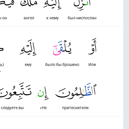
ы он
ангел
к нему
был ниспослан
ь)
ему
было бы брошено
Или
,
следуете вы
«Не
притеснители: