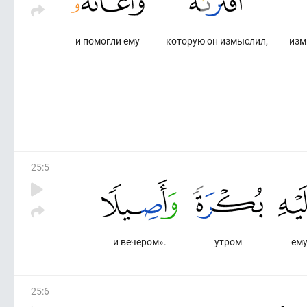
и помогли ему
которую он измыслил,
изм
25
:
5
и вечером».
утром
ем
25
:
6