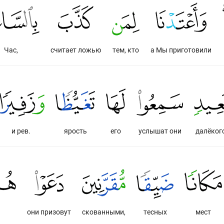
Час,
считает ложью
тем, кто
а Мы приготовили
и рев.
ярость
его
услышат они
далёкого
они призовут
скованными,
тесных
мест