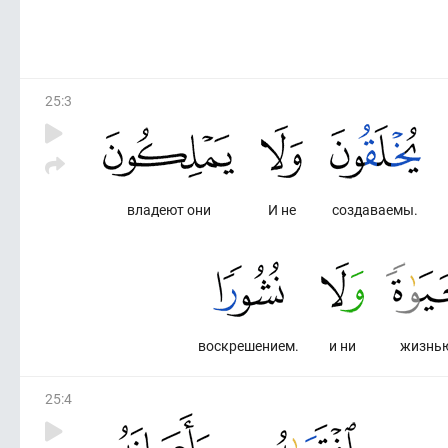
25
:
3
владеют они
И не
создаваемы.
воскрешением.
и ни
жизнью
25
:
4