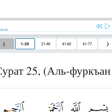
/
00:00
❮
1
-
20
21
-
40
41
-
60
61
-
77
❯
Сурат 25, (Аль-фуркъан 