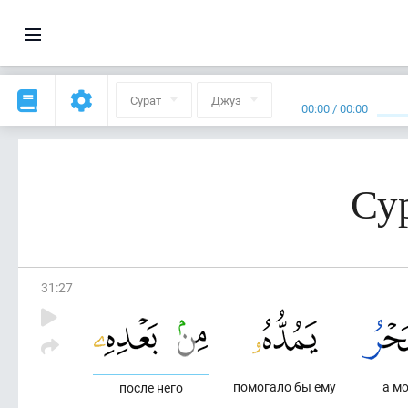
Сурат
Джуз
00:00
/
00:00
Су
31
:
27
помогало бы ему
а м
после него