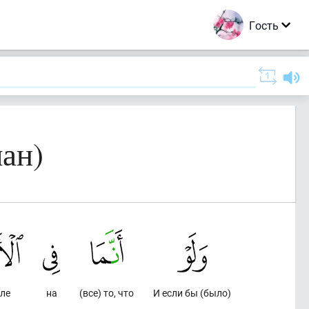
Гость
ан)
ле
на
(все) то, что
И если бы (было)