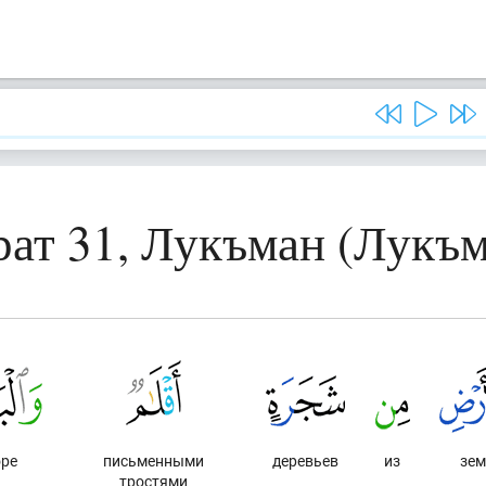
рат 31, Лукъман (Лукъм
оре
письменными
деревьев
из
зем
тростями