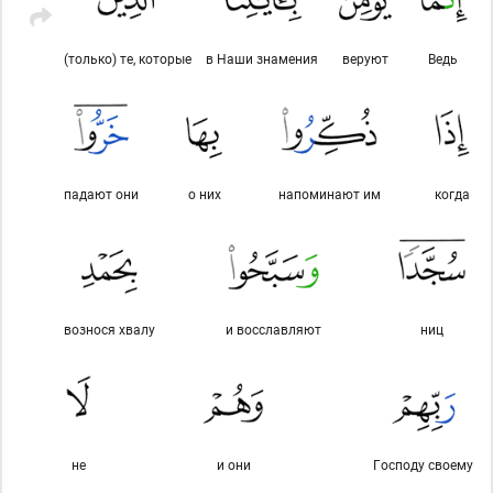
(только) те, которые
в Наши знамения
веруют
Ведь
падают они
о них
напоминают им
когда
вознося хвалу
и восславляют
ниц
не
и они
Господу своему