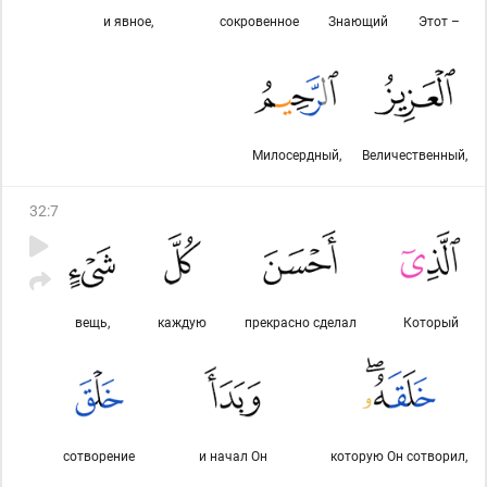
и явное,
сокровенное
Знающий
Этот –
Милосердный,
Величественный,
32
:
7
вещь,
каждую
прекрасно сделал
Который
сотворение
и начал Он
которую Он сотворил,