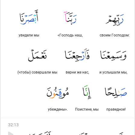
увидели мы
«Господь наш,
своим Господом:
(чтобы) совершали мы
верни же нас,
и услышали мы,
убеждены».
Поистине, мы
праведное!
32
:
13