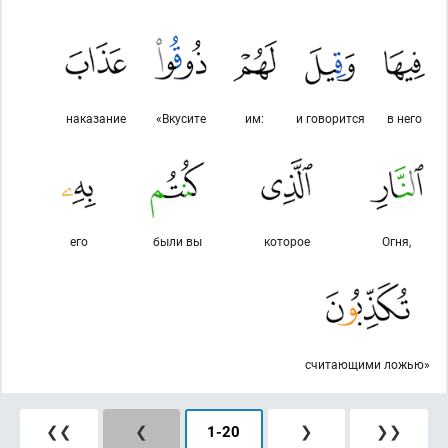
наказание
«Вкусите
им:
и говорится
в него
его
были вы
которое
Огня,
считающими ложью»
❮❮
❮
1
-
20
❯
❯❯