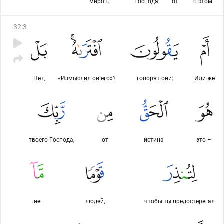
миров.
Господа
от
в этом
32
:
3
Нет,
«Измыслил он его»?
говорят они:
Или же
твоего Господа,
от
истина
это –
не
людей,
чтобы ты предостерегал