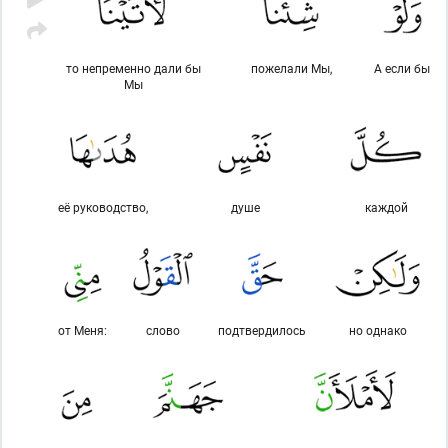
то непременно дали бы
пожелали Мы,
А если бы
Мы
её руководство,
душе
каждой
от Меня:
слово
подтвердилось
но однако