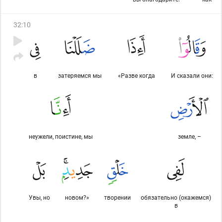
32
:
10
в
затеряемся мы
«Разве когда
И сказали они:
неужели, поистине, мы
земле, –
Увы, но
новом?»
творении
обязательно (окажемся)
в