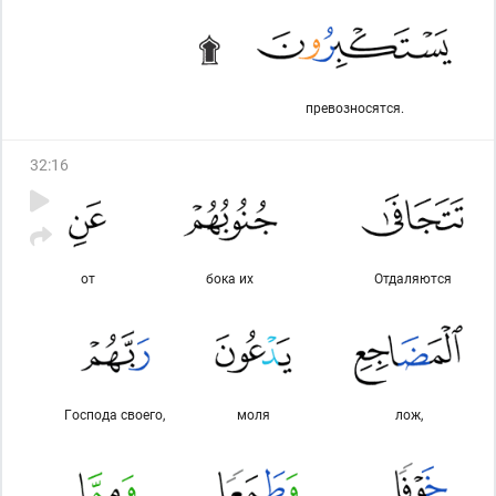
превозносятся.
32
:
16
от
бока их
Отдаляются
Господа своего,
моля
лож,