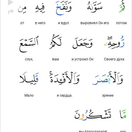
от
в него
и вдул
выровнял Он его
потом
слух,
вам
и устроил Он
Своего духа
Мало
и сердца.
зрение
вы благодарите!
как