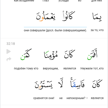
как воздаяние
глаз
услады
из
для них
за то, что
они совершали (досл. были совершающими).
32
:
18
подобен тому кто
верующим,
является
Неужели тот, кто
сравнятся они!
не
непокорным? –
является