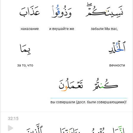
наказание
и вкушайте же
забыли Мы вас,
за то, что
вечности
вы совершали (досл. были совершающими)!
32
:
15