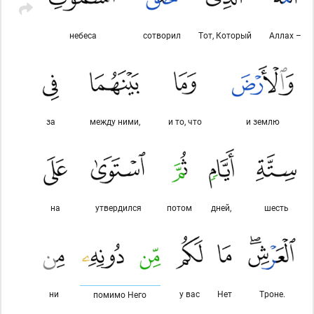
небеса
сотворил
Тот, Который
Аллах –
за
между ними,
и то, что
и землю
на
утвердился
потом
дней,
шесть
ни
у вас
Нет
Троне.
помимо Него