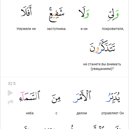
Неужели не
заступника.
и ни
покровителя,
не станете вы внимать
(увещаниям)?
32
:
5
неба
с
делом
управляет Он