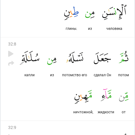
глины.
из
человека
32
:
8
капли
из
потомство его
сделал Он
потом
ничтожной,
жидкости
от
32
:
9