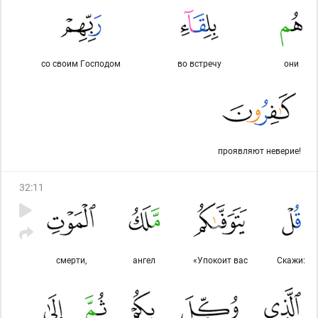
со своим Господом
во встречу
они
проявляют неверие!
32
:
11
смерти,
ангел
«Упокоит вас
Скажи: