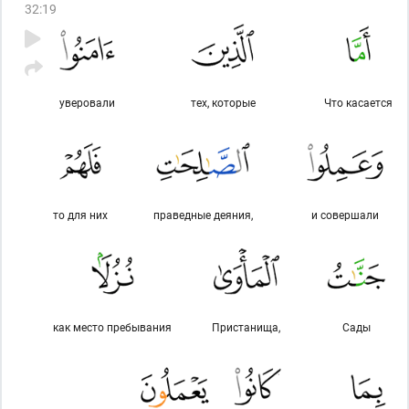
32
:
19
уверовали
тех, которые
Что касается
то для них
праведные деяния,
и совершали
как место пребывания
Пристанища,
Сады