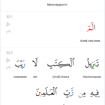
Милосердного!
32
:
1
Алиф лам мим.
32
:
2
сомнения
нет
(этой) Книги
Ниспослание