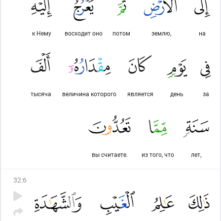
к Нему
восходит оно
потом
землю,
на
тысяча
величина которого
является
день
за
вы считаете.
из того, что
лет,
32
:
6