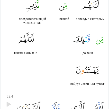
предостерегающий
никакой
приходил к которым
увещеватель
может быть, они
до тебя
пойдут истинным путем!
32
:
4