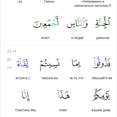
из
Геенну
«Непременно и
обязательно наполню Я
всех!»
и людей
джиннов
32
:
14
встречу с
забыли вы
за то, что
«Вкушайте же
Поистине, Мы,
этим!
вашим днём