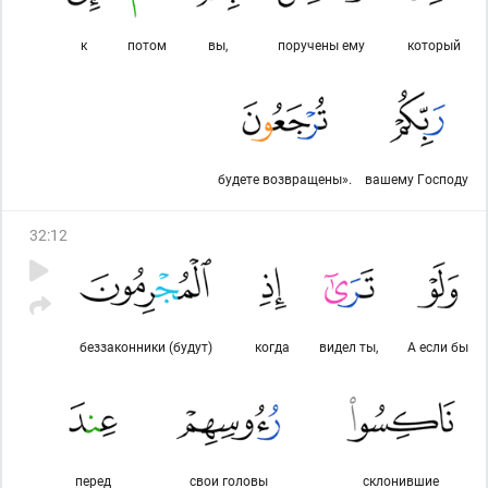
к
потом
вы,
поручены ему
который
будете возвращены».
вашему Господу
32
:
12
беззаконники (будут)
когда
видел ты,
А если бы
перед
свои головы
склонившие