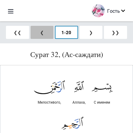
Гость
❮❮
❮
1
-
20
❯
❯❯
Сурат 32, (Ас-саждати)
Милостивого,
Аллаха,
С именем