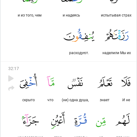
и из того, чем
и надеясь
испытывая страх
расходуют.
наделили Мы их
32
:
17
скрыто
что
(ни) одна душа,
знает
И не