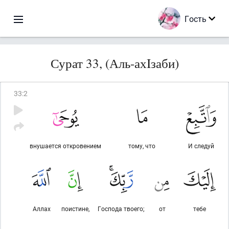
Гость
Сурат 33, (Аль-ахIзаби)
33
:
2
внушается откровением
тому, что
И следуй
Аллах
поистине,
Господа твоего;
от
тебе