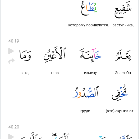
которому повинуются.
заступника,
40
:
19
и то,
глаз
измену
Знает Он
груди.
(что) скрывают
40
:
20