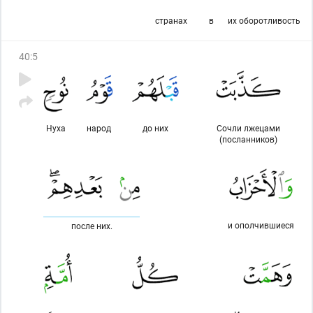
странах
в
их оборотливость
40
:
5
Нуха
народ
до них
Сочли лжецами
(посланников)
и ополчившиеся
после них.