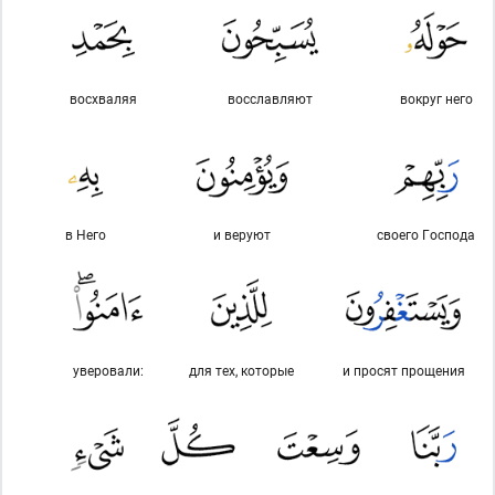
восхваляя
восславляют
вокруг него
в Него
и веруют
своего Господа
уверовали:
для тех, которые
и просят прощения