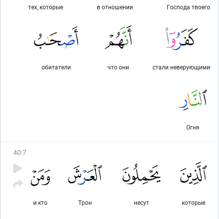
тех, которые
в отношении
Господа твоего
обитатели
что они
стали неверующими
Огня
40
:
7
и кто
Трон
несут
которые