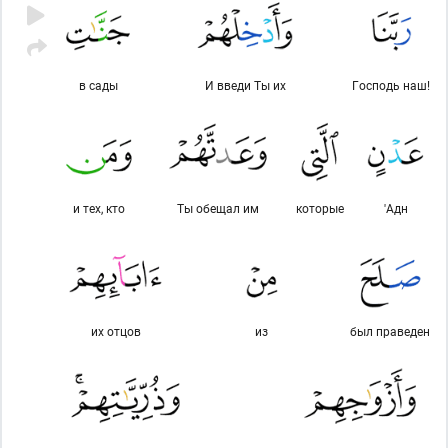
в сады
И введи Ты их
Господь наш!
и тех, кто
Ты обещал им
которые
'Адн
их отцов
из
был праведен