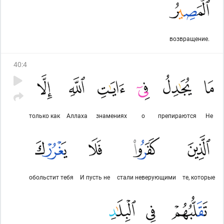
возвращение.
40
:
4
только как
Аллаха
знамениях
о
препираются
Не
обольстит тебя
И пусть не
стали неверующими
те, которые