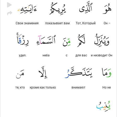
Свои знамения
показывает вам
Тот, Который
Он –
удел.
неба
с
для вас
и низводит Он
те, кто
кроме как только
внимают
Но не