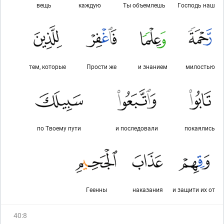
вещь
каждую
Ты объемлешь
Господь наш
тем, которые
Прости же
и знанием
милостью
по Твоему пути
и последовали
покаялись
Геенны
наказания
и защити их от
40
:
8