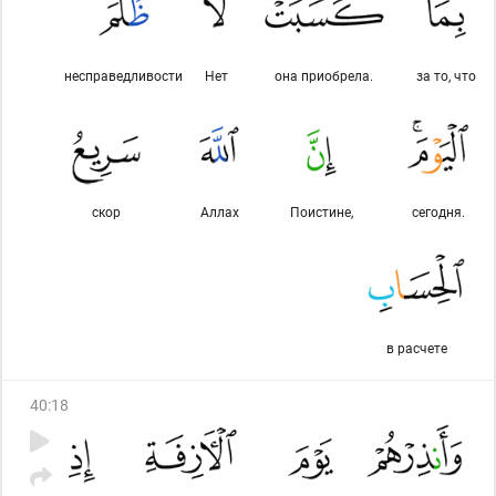
несправедливости
Нет
она приобрела.
за то, что
скор
Аллах
Поистине,
сегодня.
в расчете
40
:
18