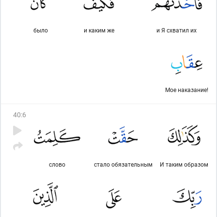
было
и каким же
и Я схватил их
Мое наказание!
40
:
6
слово
стало обязательным
И таким образом