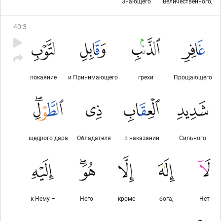
Знающего
Величественного,
40
:
3
покаяние
и Принимающего
грехи
Прощающего
щедрого дара
Обладателя
в наказании
Сильного
к Нему –
Него
кроме
бога,
Нет