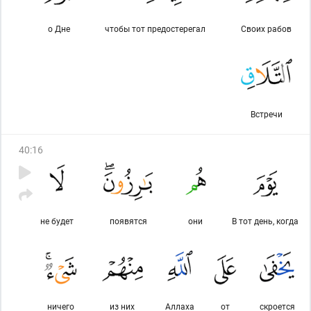
о Дне
чтобы тот предостерегал
Своих рабов
Встречи
40
:
16
не будет
появятся
они
В тот день, когда
ничего
из них
Аллаха
от
скроется