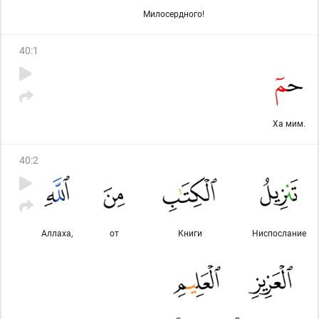
Милосердного!
40
:
1
Ха мим.
40
:
2
Аллаха,
от
Книги
Ниспослание