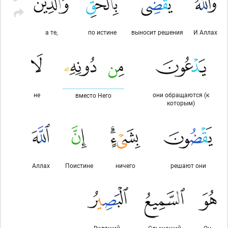
а те,
по истине
выносит решения
И Аллах
не
они обращаются (к
вместо Него
которым)
Аллах
Поистине
ничего
решают они