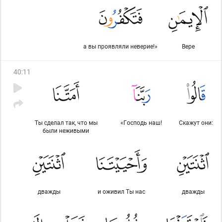
а вы проявляли неверие!»
Вере
40
:
11
Ты сделал так, что мы
«Господь наш!
Скажут они:
были неживыми
дважды
и оживил Ты нас
дважды