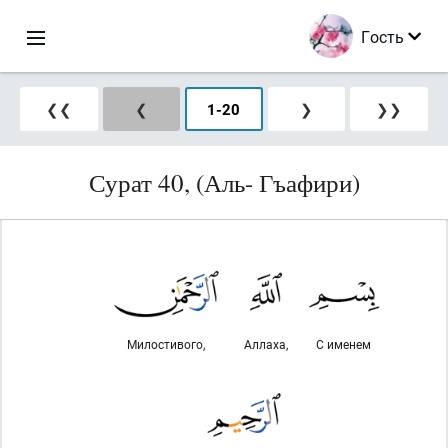
Гость
❮❮
❮
1
-
20
❯
❯❯
Сурат 40, (Аль- Гъафири)
Милостивого,
Аллаха,
С именем