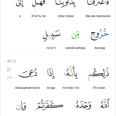
к
И есть ли
свои грехи
Мы же признали
путь?»
какой-нибудь
выходу
40
:
12
обращение было
когда
потому что
Это вам