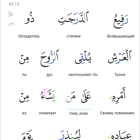
40
:
15
Обладатель
степени
Возвышающий
по
дух
ниспосылает Он
Трона
из
пожелает
Своему повелению
тому, кому