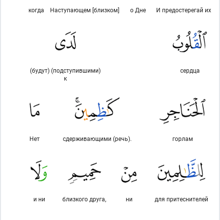
когда
Наступающем [близком]
о Дне
И предостерегай их
(будут) (подступившими)
сердца
к
Нет
сдерживающими (речь).
горлам
и ни
близкого друга,
ни
для притеснителей