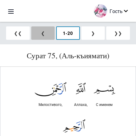
Гость
❮❮
❮
1
-
20
❯
❯❯
Сурат 75, (Аль-къиямати)
Милостивого,
Аллаха,
С именем