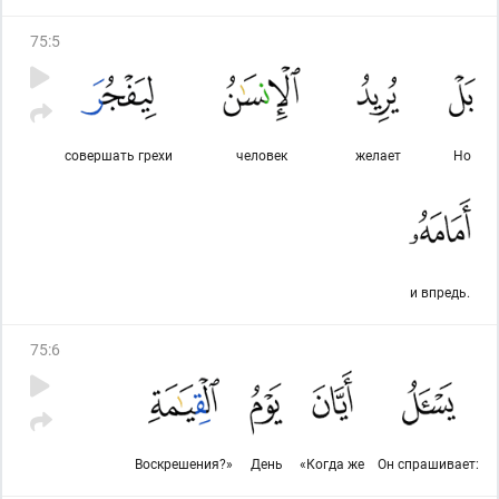
75
:
5
совершать грехи
человек
желает
Но
и впредь.
75
:
6
Воскрешения?»
День
«Когда же
Он спрашивает: