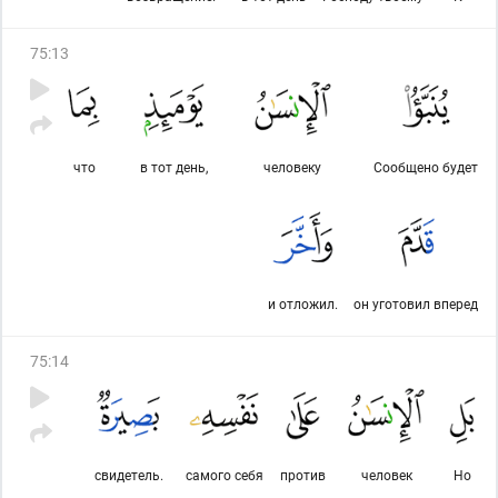
75
:
13
что
в тот день,
человеку
Сообщено будет
и отложил.
он уготовил вперед
75
:
14
свидетель.
самого себя
против
человек
Но