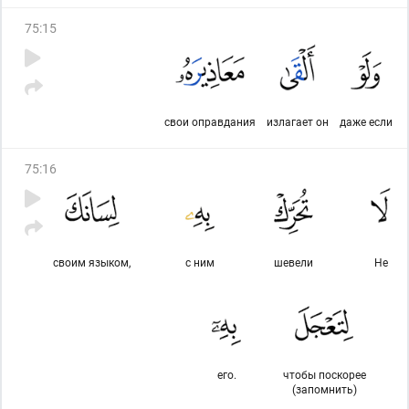
75
:
15
свои оправдания
излагает он
даже если
75
:
16
своим языком,
с ним
шевели
Не
его.
чтобы поскорее
(запомнить)