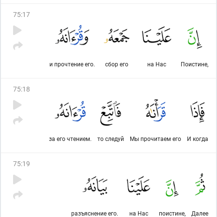
75
:
17
и прочтение его.
сбор его
на Нас
Поистине,
75
:
18
за его чтением.
то следуй
Мы прочитаем его
И когда
75
:
19
разъяснение его.
на Нас
поистине,
Далее