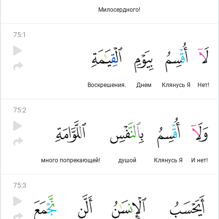
Милосердного!
75
:
1
Воскрешения.
Днем
Клянусь Я
Нет!
75
:
2
много попрекающей!
душой
Клянусь Я
И нет!
75
:
3