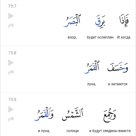
75
:
7
взор,
будет ослеплен
И когда
75
:
8
луна,
и затмится
75
:
9
и луна,
солнце
и будут сведены вместе