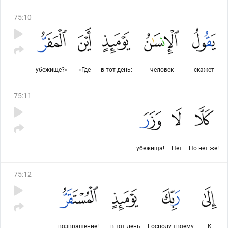
75
:
10
убежище?»
«Где
в тот день:
человек
скажет
75
:
11
убежища!
Нет
Но нет же!
75
:
12
возвращение!
в тот день
Господу твоему
К