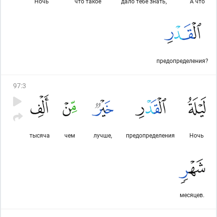
Ночь
что такое
дало тебе знать,
А что
предопределения?
97
:
3
тысяча
чем
лучше,
предопределения
Ночь
месяцев.