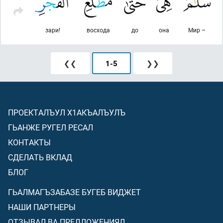
зари!
восхода
до
она
Мир –
❮❮
1
-
5
❯❯
ПРОЕКТАЛЪУЛ Х1АКЪАЛЪУЛЪ
ГЬАНЖЕ РУГЕЛ РЕСАЛ
КОНТАКТЫ
СДЕЛАТЬ ВКЛАД
БЛОГ
ГЬАЛМАГЪЗАБАЗЕ БУГЕБ ВИДЖЕТ
НАШИ ПАРТНЕРЫ
ОТЗЫВАЛ ВА ПРЕДЛОЖЕНИЯЛ