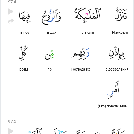
97
:
4
в неё
и Дух
ангелы
Нисходят
всем
по
Господа их
с дозволения
(Его) повелениям.
97
:
5