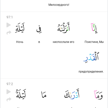
Милосердного!
97
:
1
Ночь
в
ниспослали его
Поистине, Мы
предопределения.
97
:
2