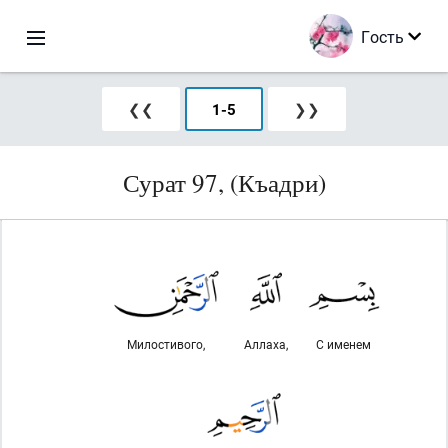
Гость
❮❮
1
-
5
❯❯
Сурат 97, (Къадри)
Милостивого,
Аллаха,
С именем