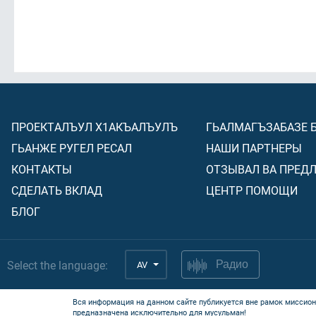
ПРОЕКТАЛЪУЛ Х1АКЪАЛЪУЛЪ
ГЬАЛМАГЪЗАБАЗЕ 
ГЬАНЖЕ РУГЕЛ РЕСАЛ
НАШИ ПАРТНЕРЫ
КОНТАКТЫ
ОТЗЫВАЛ ВА ПРЕД
СДЕЛАТЬ ВКЛАД
ЦЕНТР ПОМОЩИ
БЛОГ
Select the language:
AV
Радио
Вся информация на данном сайте публикуется вне рамок миссион
предназначена исключительно для мусульман!