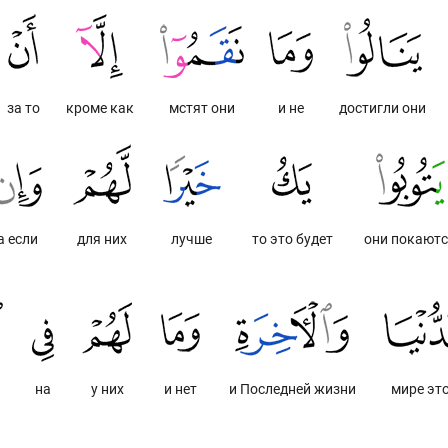
за то
кроме как
мстят они
и не
достигли они
а если
для них
лучше
то это будет
они покают
на
у них
и нет
и Последней жизни
мире эт