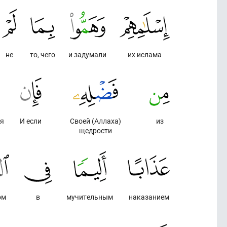
не
то, чего
и задумали
их ислама
ся
И если
Своей (Аллаха)
из
щедрости
ом
в
мучительным
наказанием