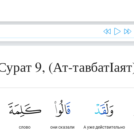
Сурат 9, (Ат-тавбатIаят
слово
они сказали
А уже действительно