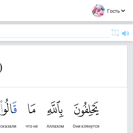
Гость
)
сказали
что не
Аллахом
Они клянутся