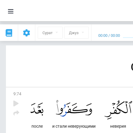
Сурат
Джуз
00:00
/
00:00
9
:
74
после
и стали неверующими
неверия