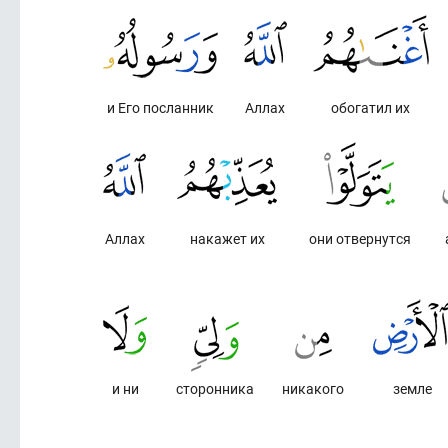
и Его посланник
Аллах
обогатил их
Аллах
накажет их
они отвернутся
и ни
сторонника
никакого
земле