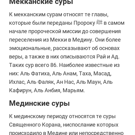
Мекканские суры
К мекканским сурам относят те главы,
которые были переданы Пророку ﷺ в самом
начале пророческой миссии до совершения
переселения из Мекки в Медину. Они более
эмоциональные, рассказывают об основах
веры, а также в них описываются Рай и Ад.
Таких сур всего 86. Наиболее известные из
них: Аль Фатиха, Аль Анам, Таха, Масад,
Ихлас, Аль Фаляк, Ан Нас, Аль Маун, Аль
Кафирун, Аль Анбия, Марьям.
Мединские суры
К мединскому периоду относятся те суры
Священного Корана, ниспослание которых
происходило в Медине или непосредственно