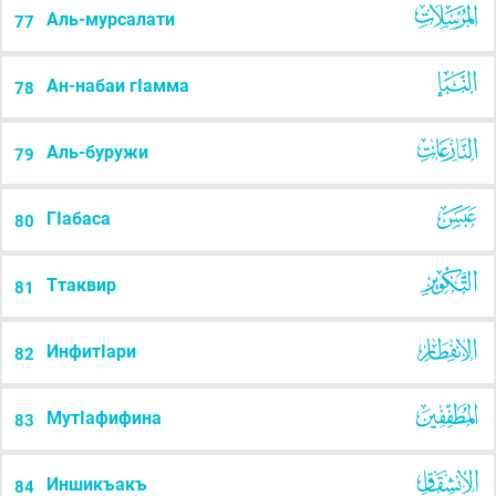
Аль-мурсалати
77
Ан-набаи гІамма
78
Аль-буружи
79
ГIабаса
80
Ттаквир
81
ИнфитIари
82
МутIафифина
83
Иншикъакъ
84