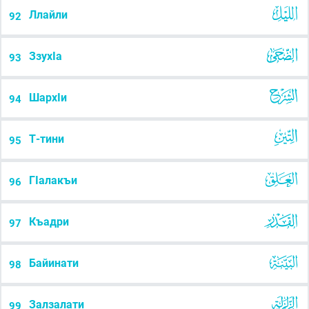
Ллайли
92
ЗзухIа
93
ШархIи
94
Т-тини
95
ГIалакъи
96
Къадри
97
Байинати
98
Залзалати
99