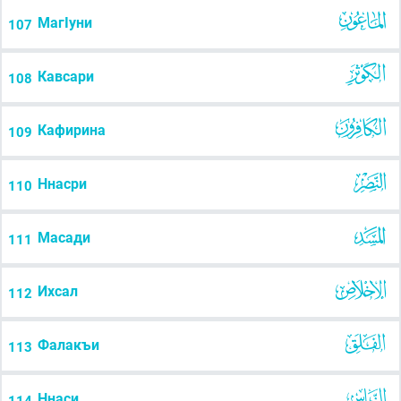
МагIуни
107
Кавсари
108
Кафирина
109
Ннасри
110
Масади
111
Ихсал
112
Фалакъи
113
Ннаси
114