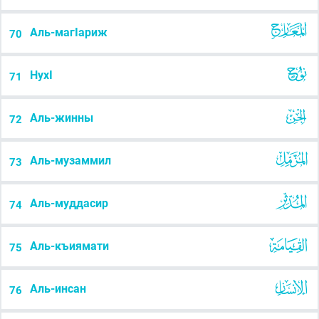
Аль-магІариж
70
НухI
71
Аль-жинны
72
Аль-музаммил
73
Аль-муддасир
74
Аль-къиямати
75
Аль-инсан
76