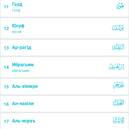
Гьуд
11
ГЬУД
Юсуф
12
ЮСУФ
Ар-рагIд
13
Ибрагьим
14
ИБРАГЬИМ
Аль-хIижри
15
Ан-нахIли
16
Аль-исраъ
17