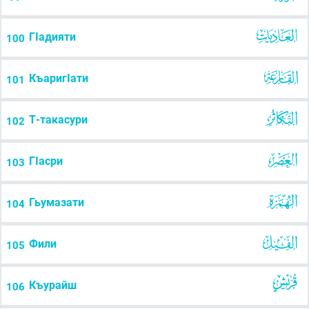
ГIадияти
100
КъаригIати
101
Т-такасури
102
ГIасри
103
Гьумазати
104
Фили
105
Къурайш
106