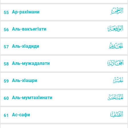
Ар-рахІмани
55
Аль-вакъигІати
56
Аль-хІадиди
57
Аль-мужадалати
58
Аль-хІашри
59
Аль-мумтахІинати
60
Ас-сафи
61