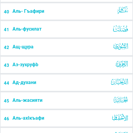
Аль- Гъафири
40
Аль-фусилат
41
Ащ-щура
42
Аз-зухруфb
43
Ад-духани
44
Аль-жасияти
45
Аль-ахІкъафи
46