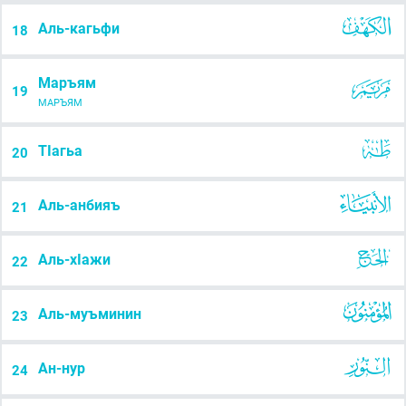
Аль-кагьфи
18
Маръям
19
МАРЪЯМ
ТІагьа
20
Аль-анбияъ
21
Аль-хІажи
22
Аль-муъминин
23
Ан-нур
24