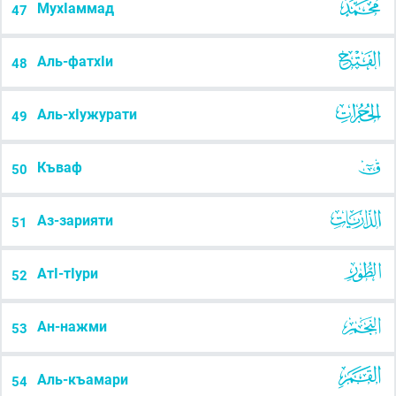
МухІаммад
47
Аль-фатхІи
48
Аль-хІужурати
49
Къваф
50
Аз-зарияти
51
АтІ-тІури
52
Ан-нажми
53
Аль-къамари
54