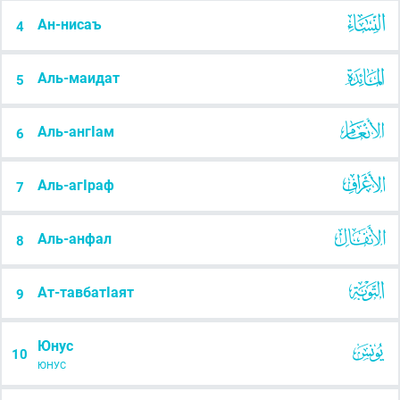
Ан-нисаъ
4
Аль-маидат
5
Аль-ангIам
6
Аль-агIраф
7
Аль-анфал
8
Ат-тавбатIаят
9
Юнус
10
ЮНУС