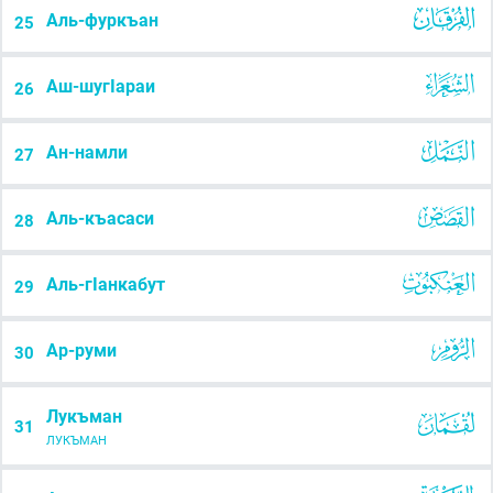
Аль-фуркъан
25
Аш-шугІараи
26
Ан-намли
27
Аль-къасаси
28
Аль-гІанкабут
29
Ар-руми
30
Лукъман
31
ЛУКЪМАН