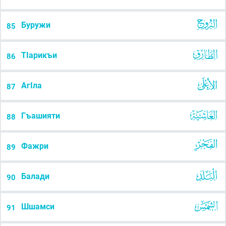
Буружи
85
ТIарикъи
86
АгIла
87
Гъашияти
88
Фажри
89
Балади
90
Шшамси
91