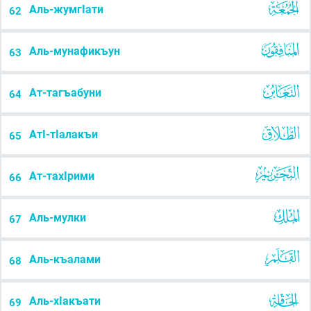
Аль-жумгІати
62
Аль-мунафикъун
63
Ат-тагъабуни
64
АтІ-тІалакъи
65
Ат-тахІрими
66
Аль-мулки
67
Аль-къалами
68
Аль-хІакъати
69