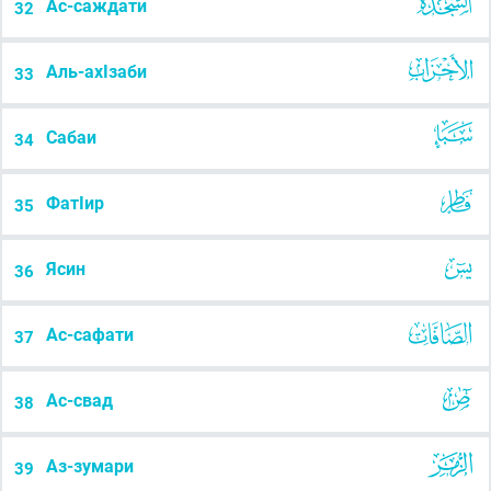
Ас-саждати
32
Аль-ахIзаби
33
Сабаи
34
ФатIир
35
Ясин
36
Ас-сафати
37
Ас-свад
38
Аз-зумари
39