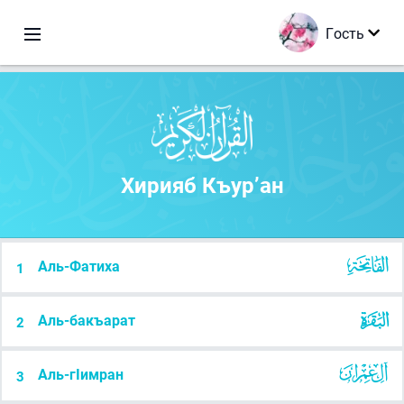
Гость
Хирияб Къур’ан
Аль-Фатиха
1
Аль-бакъарат
2
Аль-гIимран
3