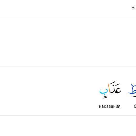
с
наказания.