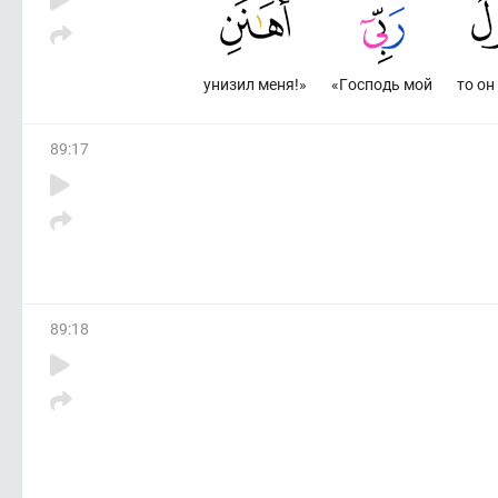
унизил меня!»
«Господь мой
то он
89
:
17
89
:
18