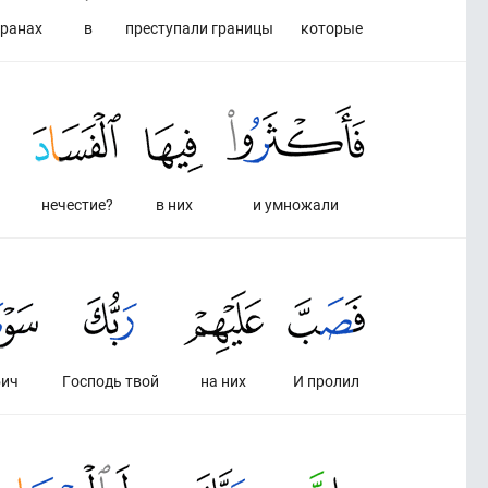
транах
в
преступали границы
которые
нечестие?
в них
и умножали
бич
Господь твой
на них
И пролил