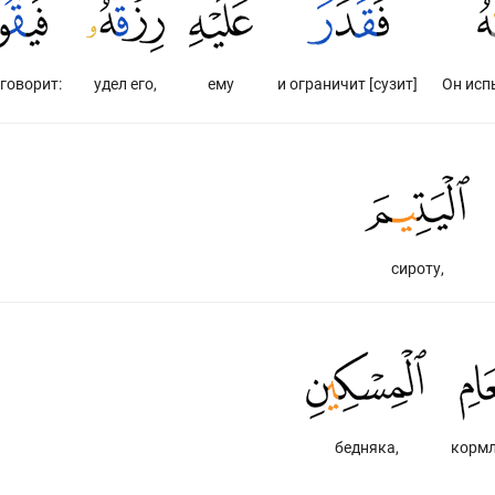
 говорит:
удел его,
ему
и ограничит [сузит]
Он исп
сироту,
бедняка,
корм