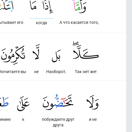
ытывает его
А что касается того,
когда
почитаете вы
не
Наоборот,
Так нет же!
лению
к
побуждаете друг
и не
друга