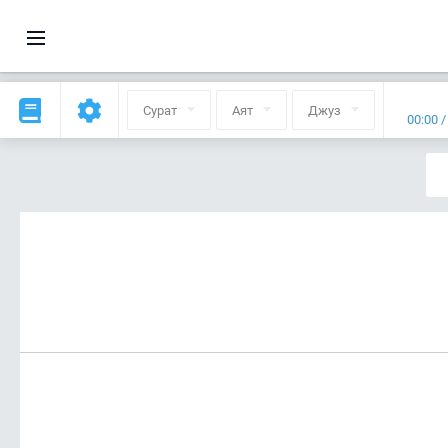
Сурат
Аят
Джуз
00:00