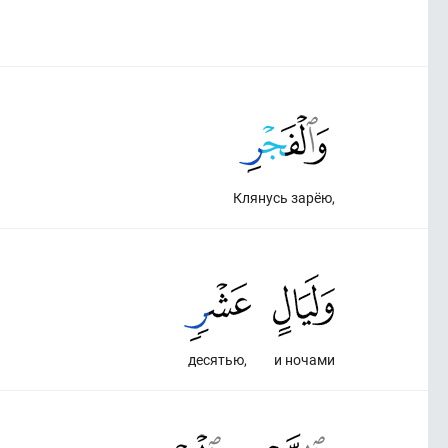
Клянусь зарёю,
десятью,
и ночами