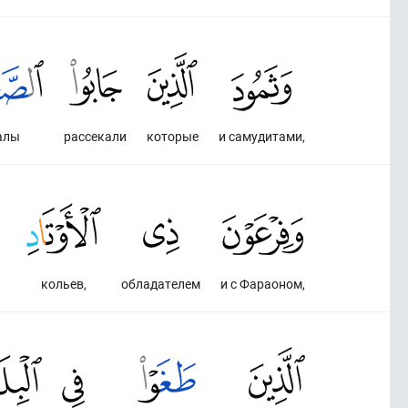
алы
рассекали
которые
и самудитами,
кольев,
обладателем
и с Фараоном,