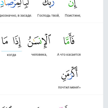
днозначно, в засаде.
Господь твой,
Поистине,
человека,
А что касается
когда
почтил меня!»