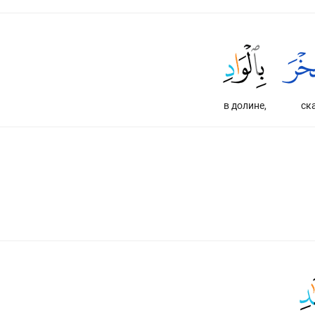
в долине,
ск