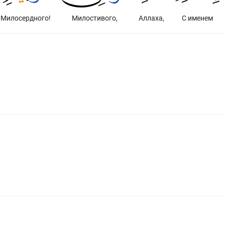
Милосердного!
Милостивого,
Аллаха,
С именем