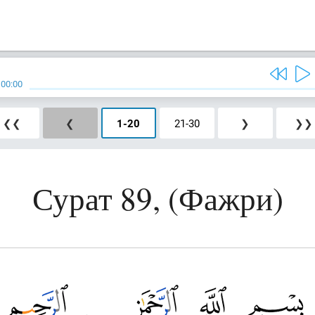
/
00:00
❮❮
❮
1
-
20
21
-
30
❯
❯❯
Сурат 89, (Фажри)