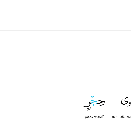
разумом?
для обла