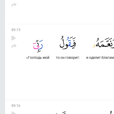
89
:
15
«Господь мой
то он говорит:
и оделит благам
89
:
16