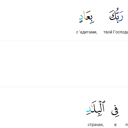
с ‘адитами,
твой Господ
странах,
в
п