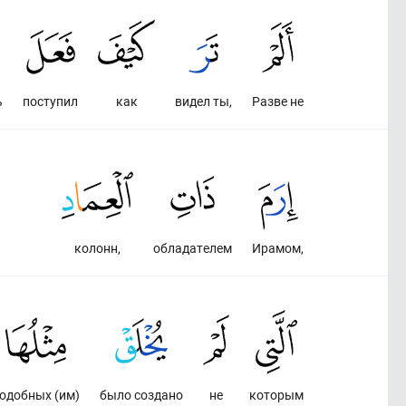
ь
поступил
как
видел ты,
Разве не
колонн,
обладателем
Ирамом,
одобных (им)
было создано
не
которым