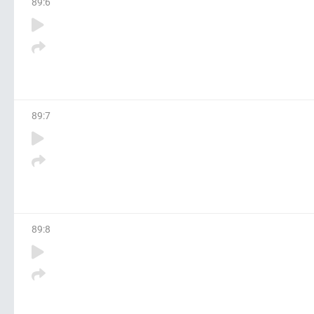
89
:
6
89
:
7
89
:
8