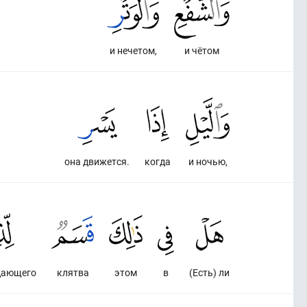
и нечетом,
и чётом
она движется.
когда
и ночью,
дающего
клятва
этом
в
(Есть) ли