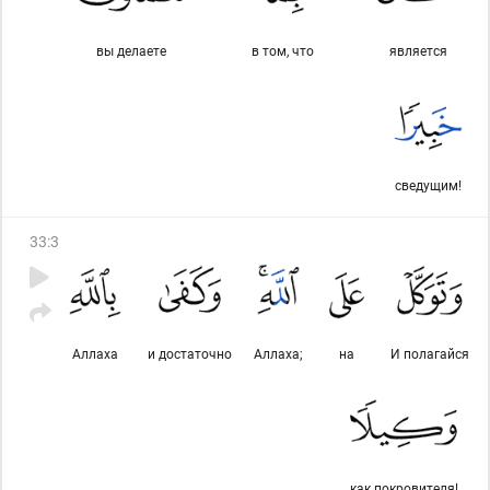
вы делаете
в том, что
является
сведущим!
33
:
3
Аллаха
и достаточно
Аллаха;
на
И полагайся
как покровителя!