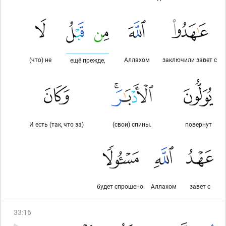
(что) не
Аллахом
заключили завет с
ещё прежде,
И есть (так, что за)
(свои) спины.
повернут
будет спрошено.
Аллахом
завет с
33
:
16