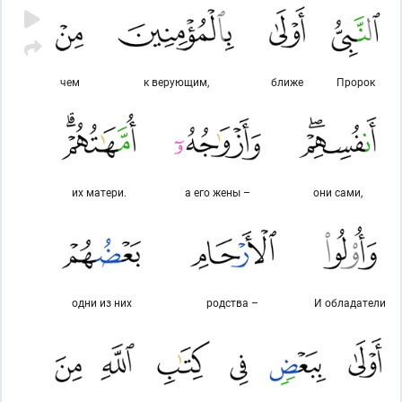
чем
к верующим,
ближе
Пророк
их матери.
а его жены –
они сами,
одни из них
родства –
И обладатели