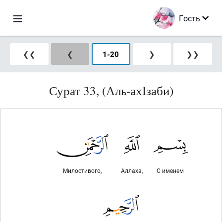
Гость
❮❮
❮
1
-
20
❯
❯❯
Сурат 33, (Аль-ахIзаби)
Милостивого,
Аллаха,
С именем