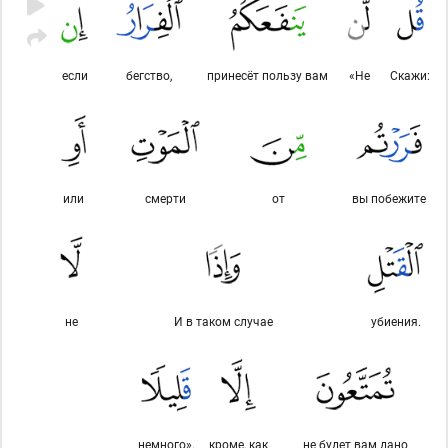
если
бегство,
принесёт пользу вам
«Не
Скажи:
или
смерти
от
вы побежите
не
И в таком случае
убиения.
немного».
кроме, как
не будет вам дано