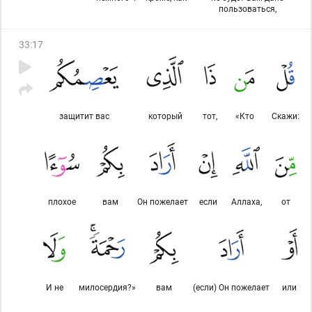
пользоваться,
33
:
17
защитит вас
который
тот,
«Кто
Скажи:
плохое
вам
Он пожелает
если
Аллаха,
от
И не
милосердия?»
вам
(если) Он пожелает
или