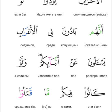
если бы,
будут желать они
ополчившиеся (войска)
бедуинов,
среди
кочующими
(оказались) они
А если бы
известия о вас.
про
расспрашивая
сражались бы,
(то) не
с вами,
они были