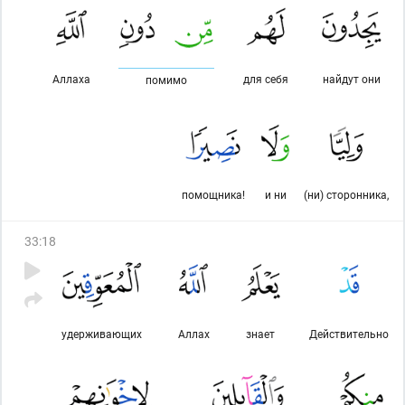
Аллаха
для себя
найдут они
помимо
помощника!
и ни
(ни) сторонника,
33
:
18
удерживающих
Аллах
знает
Действительно