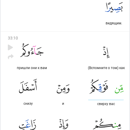
видящим.
33
:
10
пришли они к вам
(Вспомните о том) как
снизу
и
сверху вас