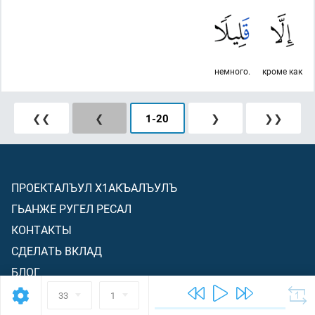
немного.
кроме как
❮❮
❮
1
-
20
❯
❯❯
ПРОЕКТАЛЪУЛ Х1АКЪАЛЪУЛЪ
ГЬАНЖЕ РУГЕЛ РЕСАЛ
КОНТАКТЫ
СДЕЛАТЬ ВКЛАД
БЛОГ
33
1
ГЬАЛМАГЪЗАБАЗЕ БУГЕБ ВИДЖЕТ