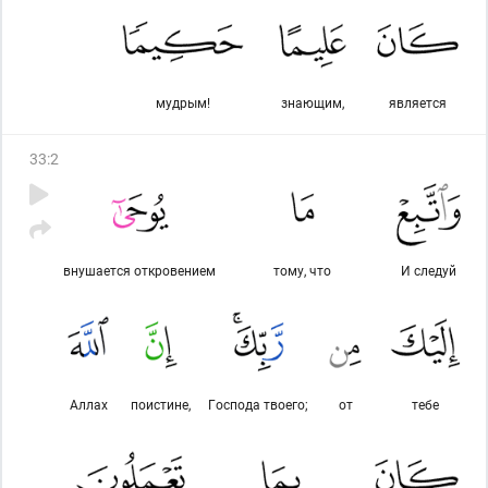
мудрым!
знающим,
является
33
:
2
внушается откровением
тому, что
И следуй
Аллах
поистине,
Господа твоего;
от
тебе