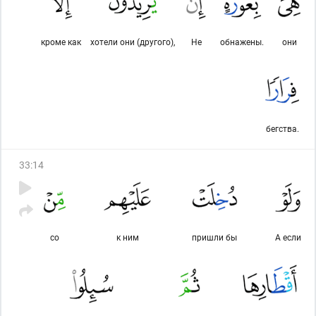
кроме как
хотели они (другого),
Не
обнажены.
они
бегства.
33
:
14
со
к ним
пришли бы
А если