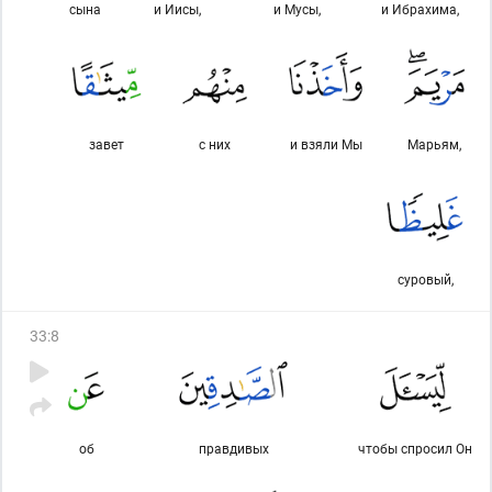
сына
и Иисы,
и Мусы,
и Ибрахима,
завет
с них
и взяли Мы
Марьям,
суровый,
33
:
8
об
правдивых
чтобы спросил Он