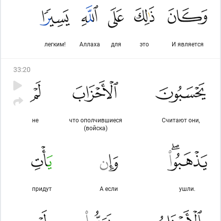
легким!
Аллаха
для
это
И является
33
:
20
не
что ополчившиеся
Считают они,
(войска)
придут
А если
ушли.