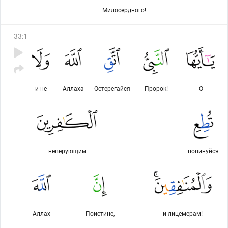
Милосердного!
33
:
1
и не
Аллаха
Остерегайся
Пророк!
О
неверующим
повинуйся
Аллах
Поистине,
и лицемерам!