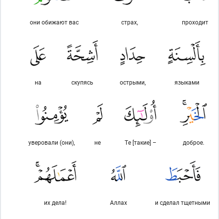
они обижают вас
страх,
проходит
на
скупясь
острыми,
языками
уверовали (они),
не
Те [такие] –
доброе.
их дела!
Аллах
и сделал тщетными