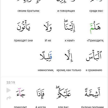
своим братьям:
и говорящих
среди вас
приходят они
И не
к нам!»
«Приходите,
немногими,
кроме, как только
к сражению
33
:
19
приходит
А когда
для вас.
будучи скупыми