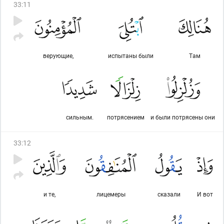
33
:
11
верующие,
испытаны были
Там
сильным.
потрясением
и были потрясены они
33
:
12
и те,
лицемеры
сказали
И вот