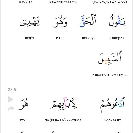
а Аллах
вашими устами,
(только) ваши слова
ведёт
и Он
истину,
говорит
к правильному пути.
33
:
5
Это –
по (именам) их отцов.
Зовите их