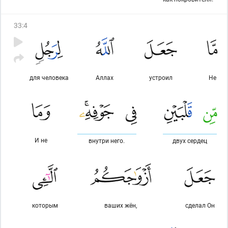
33
:
4
для человека
Аллах
устроил
Не
И не
внутри него.
двух сердец
которым
ваших жён,
сделал Он