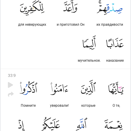
для неверующих
и приготовил Он
их правдивости
мучительное.
наказание
33
:
9
Помните
уверовали!
которые
О те,