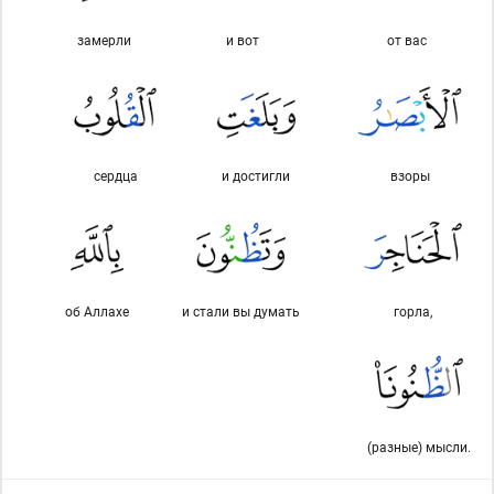
замерли
и вот
от вас
сердца
и достигли
взоры
об Аллахе
и стали вы думать
горла,
(разные) мысли.