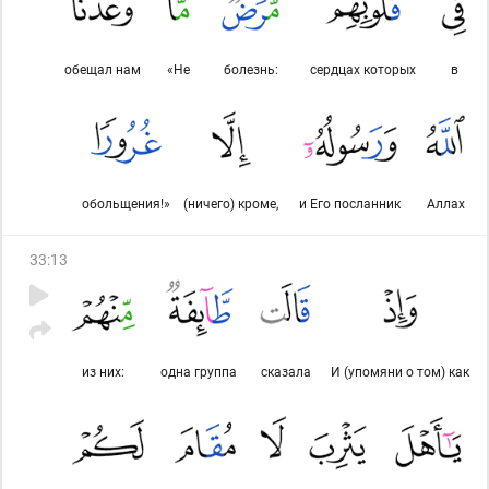
обещал нам
«Не
болезнь:
сердцах которых
в
обольщения!»
(ничего) кроме,
и Его посланник
Аллах
33
:
13
из них:
одна группа
сказала
И (упомяни о том) как