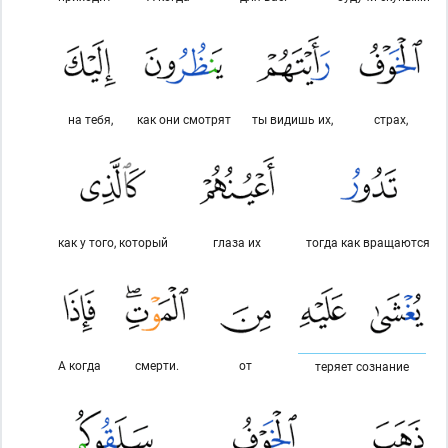
на тебя,
как они смотрят
ты видишь их,
страх,
как у того, который
глаза их
тогда как вращаются
А когда
смерти.
от
теряет сознание