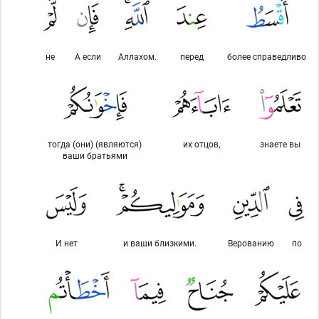
не
А если
Аллахом.
перед
более справедливо
тогда (они) (являются)
их отцов,
знаете вы
ваши братьями
И нет
и ваши близкими.
Верованию
по