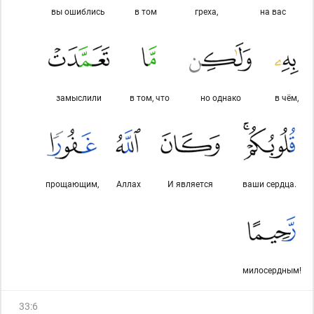
вы ошиблись
в том
греха,
на вас
замыслили
в том, что
но однако
в чём,
прощающим,
Аллах
И является
ваши сердца.
милосердным!
33
:
6