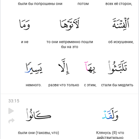
были бы попрошены они
потом
всех её сторон,
и не
то они непременно пошли
об искушении,
бы на это
немного.
разве что только
с этим,
стали бы медлить
33
:
15
были они (таковы, что)
Клянусь (Я) что
действительно