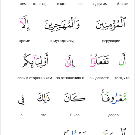
чем
Аллаха,
книге
по
к другим
ближе
кроме
и мухаджиры,
верующие
своим сторонникам
по отношению к
вы делаете
того, что
в
это
Было
добро.