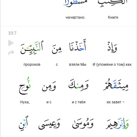
начертано.
Книге
33
:
7
пророков
с
взяли Мы
И (упомяни о том) как
Нуха,
и с
и с тебя
их завет –