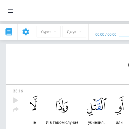
Сурат
Джуз
00:00
/
00:00
33
:
16
не
И в таком случае
убиения.
или