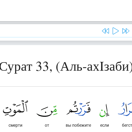
Сурат 33, (Аль-ахIзаби
смерти
от
вы побежите
если
бегс