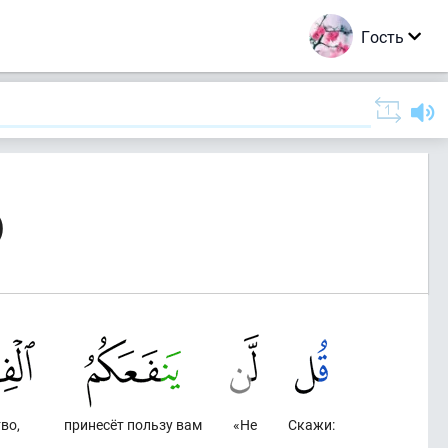
Гость
)
тво,
принесёт пользу вам
«Не
Скажи: