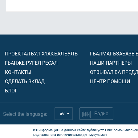
ПРОЕКТАЛЪУЛ Х1АКЪАЛЪУЛЪ
ГЬАЛМАГЪЗАБАЗЕ 
ГЬАНЖЕ РУГЕЛ РЕСАЛ
НАШИ ПАРТНЕРЫ
КОНТАКТЫ
ОТЗЫВАЛ ВА ПРЕД
СДЕЛАТЬ ВКЛАД
ЦЕНТР ПОМОЩИ
БЛОГ
Select the language:
AV
Радио
Вся информация на данном сайте публикуется вне рамок миссион
предназначена исключительно для мусульман!