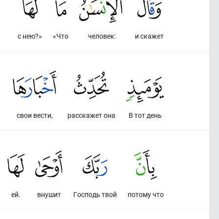
с нею?»
«Что
человек:
и скажет
свои вести,
расскажет она
В тот день
ей.
внушит
Господь твой
потому что