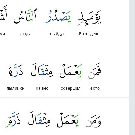
ми,
люди
выйдут
В тот день
пылинки
на вес
совершил
и кто