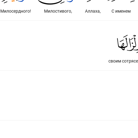
Милосердного!
Милостивого,
Аллаха,
С именем
своим сотрясе