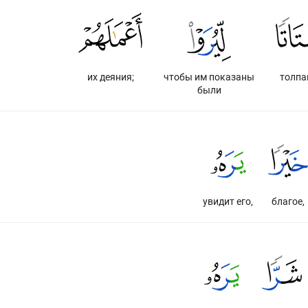
их деяния;
чтобы им показаны
толпа
были
увидит его,
благое,