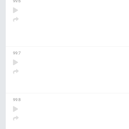
99
:
6
99
:
7
99
:
8