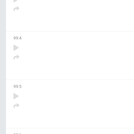
99
:
4
99
:
5