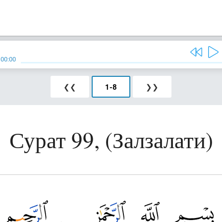
/
00:00
❮❮
1
-
8
❯❯
Сурат 99, (Залзалати)