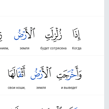
нием,
земля
будет сотрясена
Когда
свои ноши,
земля
и выведет