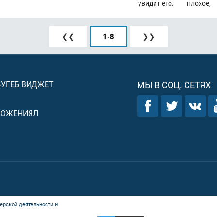
увидит его.
плохое,
❮❮
1
-
8
❯❯
БУГЕБ ВИДЖЕТ
МЫ В СОЦ. СЕТЯХ
ЛОЖЕНИЯЛ
ерской деятельности и