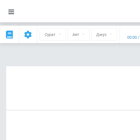
Сурат
Аят
Джуз
00:00