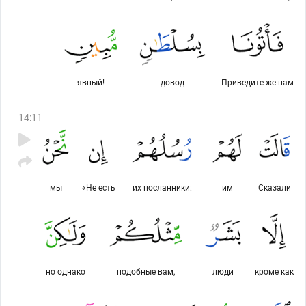
явный!
довод
Приве­дите же нам
14
:
11
мы
«Не есть
их посланники:
им
Сказали
но однако
подобные вам,
люди
кроме как