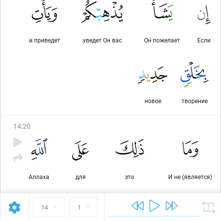
и приведет
уведет Он вас
Он пожелает
Если
новое
творение
14
:
20
Аллаха
для
это
И не (является)
14
1