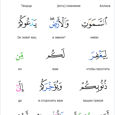
Творца
(есть) сомнение
Аллаха
Он зовет вас,
и земли?
небес
из
вам
чтобы простить
до
и отсрочить вам
ваших грехов