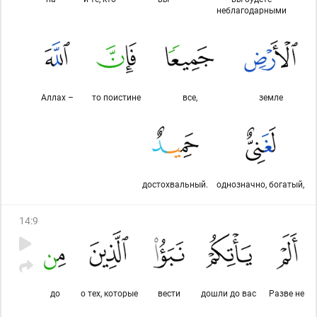
неблагодарными
Аллах –
то поистине
все,
земле
достохвальный.
однозначно, богатый,
14
:
9
до
о тех, которые
вести
дошли до вас
Разве не