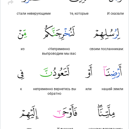
стали неверующими
те, которые
И сказали
из
«Непременно
своим посланникам:
выпроводим мы вас
к
непременно вернетесь вы
или
нашей земли
обратно
им
И внушил
нашему верованию».