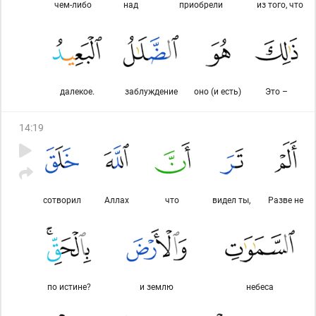
чем-либо
над
приобрели
из того, что
далекое.
заблуждение
оно (и есть)
Это –
14
:
19
сотворил
Аллах
что
видел ты,
Разве не
по истине?
и землю
небеса