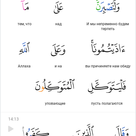
тем, что
над
И мы непременно будем
терпеть
Аллаха
и на
вы причиняете нам обиду
уповающие
пусть полагаются
14
:
13