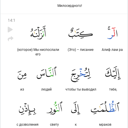
Милосердного!
14
:
1
(которое) Мы ниспослали
(Это) – писание
Алиф лам ра
его
из
людей
чтобы ты выводил
тебе,
с дозволения
свету
к
мраков