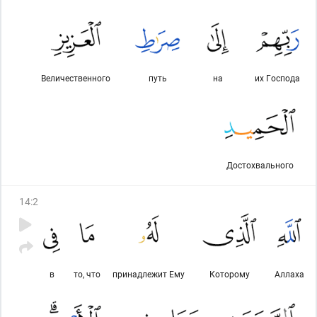
Величественного
путь
на
их Господа
Достохвального
14
:
2
в
то, что
принадлежит Ему
Которому
Аллаха