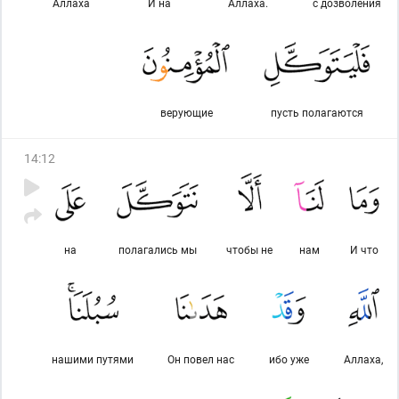
Аллаха
И на
Аллаха.
с дозволения
верующие
пусть полагаются
14
:
12
на
полагались мы
чтобы не
нам
И что
нашими путями
Он повел нас
ибо уже
Аллаха,