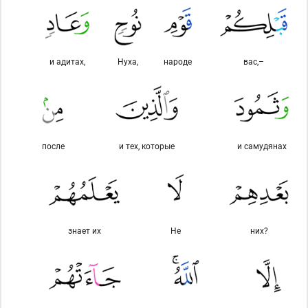
и адитах,
Нуха,
народе
вас,–
после
и тех, которые
и самудянах
знает их
Не
них?