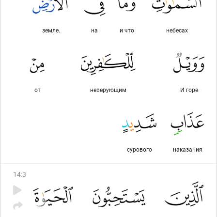
земле.
на
и что
небесах
от
неверующим
И горе
сурового
наказания
14
:
3