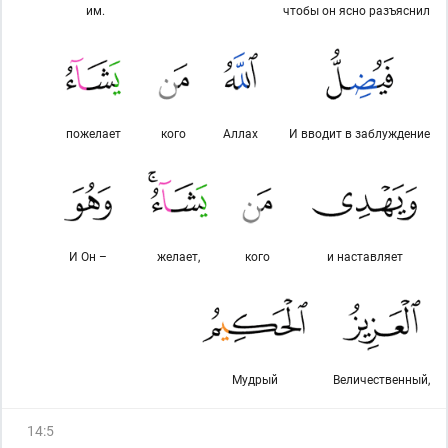
им.
чтобы он ясно разъяснил
поже­лает
кого
Аллах
И вводит в заблуждение
И Он –
желает,
кого
и наставляет
Мудрый
Величественный,
14
:
5