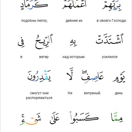
подобны пеплу,
деяния их
в своего Господа:
в
ветер
над которым
усилился
смогут они
Не
ветреный.
день
распоряжаться