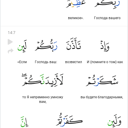
великое».
Господа вашего
14
:
7
«Если
Господь ваш:
возвестил
И (помните о том) как
то Я непременно умножу
вы будете благодарными,
вам,