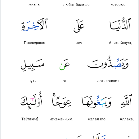
жизнь
любят больше
которые
Последнюю
чем
ближайшую,
пути
от
и отклоняют
Те [такие] –
искаженным.
желая его
Аллаха,