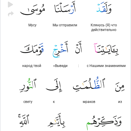
Мусу
Мы отправили
Клянусь (Я) что
действительно
народ твой
«Выведи
:
с Нашими знамениями
свету
к
мраков
из