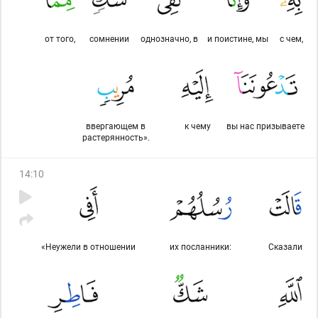
от того,
сомнении
однозначно, в
и поистине, мы
с чем,
ввергающем в
к чему
вы нас призываете
растерянность».
14
:
10
«Неужели в отношении
их посланники:
Сказали