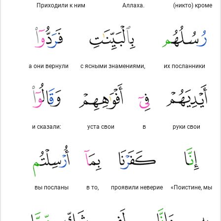
Приходили к ним
Аллаха.
(никто) кроме
а они вернули
с ясными знамениями,
их посланники
и сказали:
уста свои
в
руки свои
вы посланы
в то,
проявили неверие
«Поистине, мы