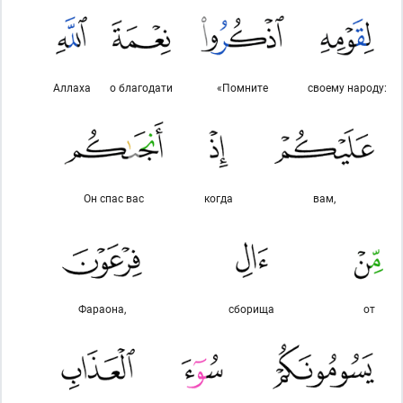
Ал­лаха
о благодати
«Помните
своему народу:
Он спас вас
когда
вам,
Фараона,
сборища
от