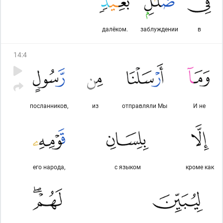
далёком.
заблуждении
в
14
:
4
посланников,
из
отправляли Мы
И не
его народа,
с языком
кроме как