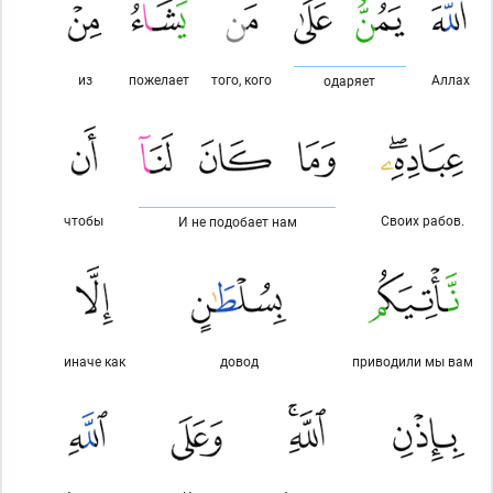
из
пожелает
того, кого
Аллах
одаряет
чтобы
Своих рабов.
И не подобает нам
иначе как
довод
приводили мы вам