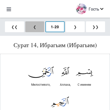
Гость
❮❮
❮
1
-
20
❯
❯❯
Сурат 14, Ибрагьим (Ибрагьим)
Милостивого,
Аллаха,
С именем