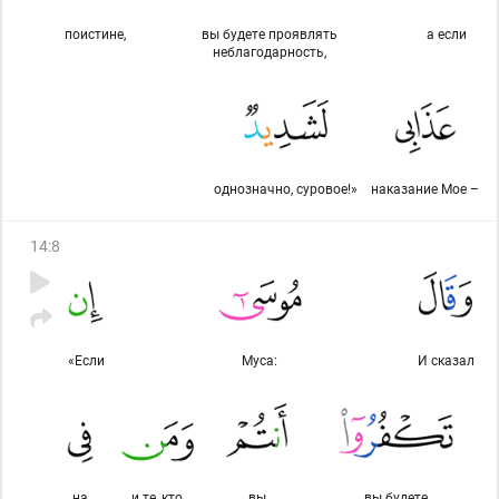
поистине,
вы будете проявлять
а если
неблагодарность,
однозначно, суровое!»
наказание Мое –
14
:
8
«Если
Муса:
И сказал
на
и те, кто
вы
вы будете