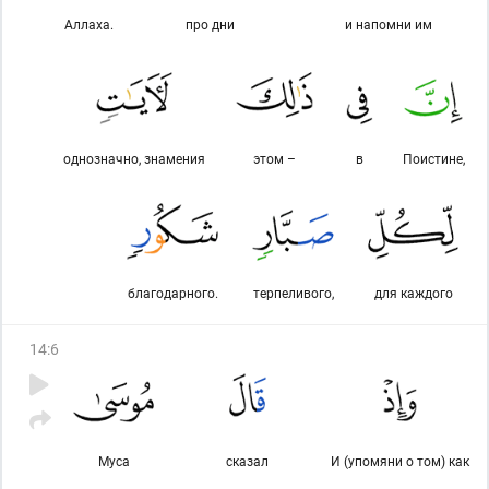
Аллаха.
про дни
и напомни им
однозначно, знамения
этом –
в
Поистине,
благодар­ного.
терпеливого,
для каждого
14
:
6
Муса
сказал
И (упомяни о том) как