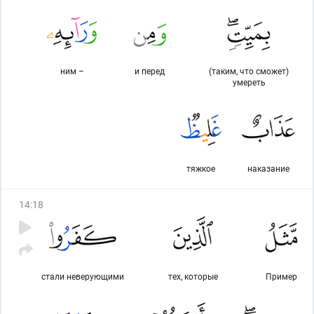
ним –
и перед
(таким, что сможет)
умереть
тяжкое
наказание
14
:
18
стали неверующими
тех, которые
Пример