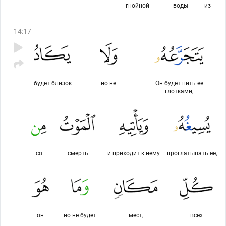
гнойной
воды
из
14
:
17
будет близок
но не
Он будет пить ее
глотками,
со
смерть
и приходит к нему
проглатывать ее,
он
но не будет
мест,
всех