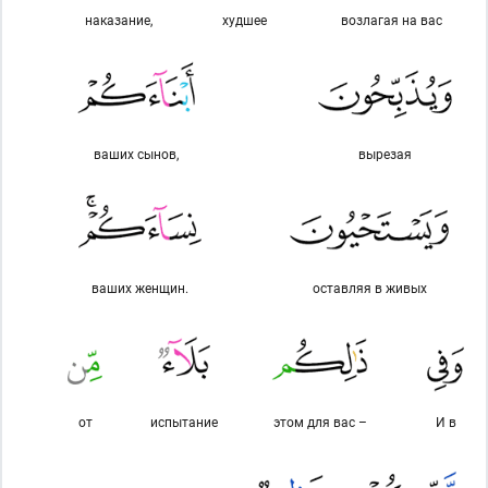
наказание,
худшее
возлагая на вас
ваших сынов,
вырезая
ваших женщин.
оставляя в живых
от
испытание
этом для вас –
И в