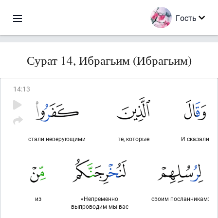
Гость
Сурат 14, Ибрагьим (Ибрагьим)
14
:
13
стали неверующими
те, которые
И сказали
из
«Непременно
своим посланникам:
выпроводим мы вас