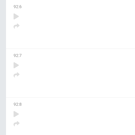
92
:
6
92
:
7
92
:
8