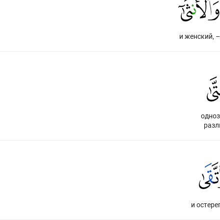
и женский, –
одноз
разл
и остере