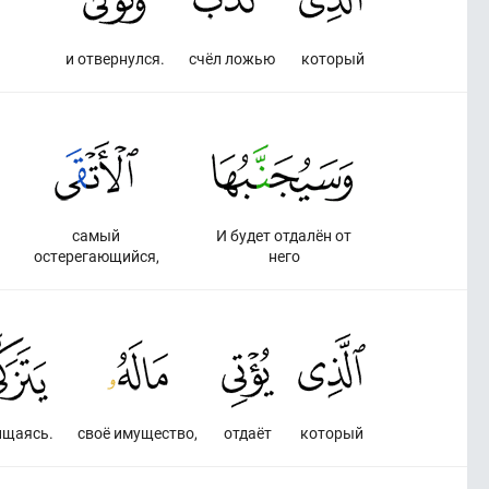
и отвернулся.
счёл ложью
который
самый
И будет отдалён от
остерегающийся,
него
ищаясь.
своё имущество,
отдаёт
который