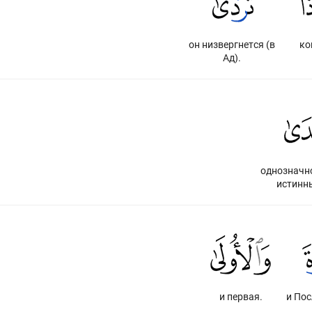
он низвергнется (в
ко
Ад).
однозначно
истинны
и первая.
и По