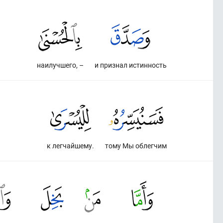
наилучшего, –
и признал истинность
к легчайшему.
тому Мы облегчим