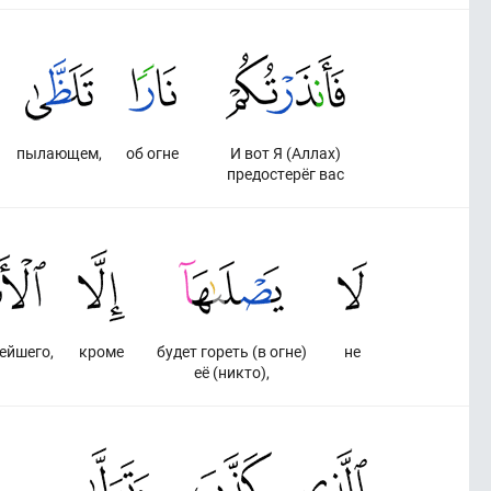
пылающем,
об огне
И вот Я (Аллах)
предостерёг вас
ейшего,
кроме
будет гореть (в огне)
не
её (никто),