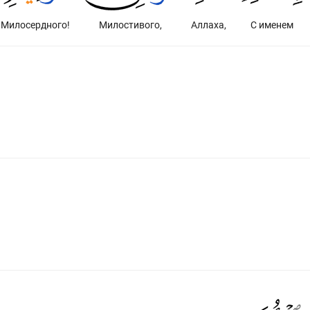
Милосердного!
Милостивого,
Аллаха,
С именем