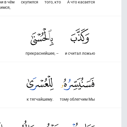
ни в чём
скупился
того, кто
А что касается
имся,
прекраснейшее, –
и считал ложью
к тягчайшему.
тому облегчим Мы