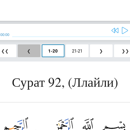
/
00:00
❮❮
❮
1
-
20
21
-
21
❯
❯❯
Сурат 92, (Ллайли)