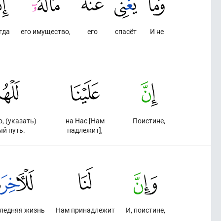
гда
его имущество,
его
спасёт
И не
, (указать)
на Нас [Нам
Поистине,
й путь.
надлежит],
следняя жизнь
Нам принадлежит
И, поистине,