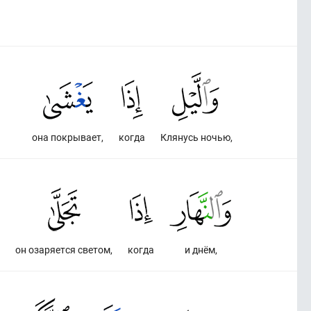
она покрывает,
когда
Клянусь ночью,
он озаряется светом,
когда
и днём,