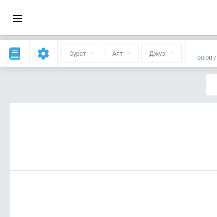
Сурат
Аят
Джуз
00:00