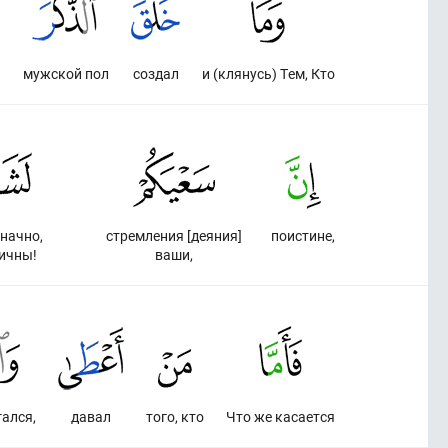
мужской пол
создал
и (клянусь) Тем, Кто
начно,
стремления [деяния]
поистине,
ичны!
ваши,
гался,
давал
того, кто
Что же касается