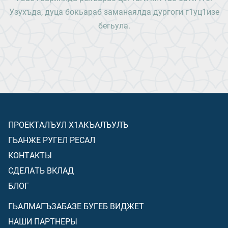
Узухъда, дуца бокьараб заманаялда дургоги г1уц1изе
бегьула.
ПРОЕКТАЛЪУЛ Х1АКЪАЛЪУЛЪ
ГЬАНЖЕ РУГЕЛ РЕСАЛ
КОНТАКТЫ
СДЕЛАТЬ ВКЛАД
БЛОГ
ГЬАЛМАГЪЗАБАЗЕ БУГЕБ ВИДЖЕТ
НАШИ ПАРТНЕРЫ