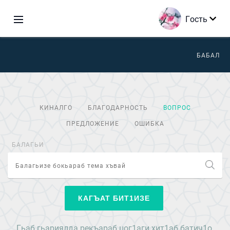
Гость
БАБАЛ
КИНАЛГО
БЛАГОДАРНОСТЬ
ВОПРОС
ПРЕДЛОЖЕНИЕ
ОШИБКА
БАЛАГЬИ
КАГЪАТ БИТ1ИЗЕ
Гьаб гьариялда рекъараб цог1аги хит1аб батич1о.