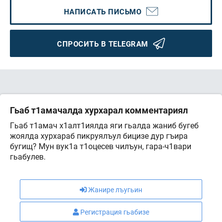
НАПИСАТЬ ПИСЬМО
СПРОСИТЬ В TELEGRAM
Гьаб т1амачалда хурхарал комментариял
Гьаб т1амач х1алт1иялда яги гьалда жаниб бугеб
жоялда хурхараб пикруялъул бицизе дур гъира
бугищ? Мун вук1а т1оцесев чилъун, гара-ч1вари
гьабулев.
Жанире лъугьин
Регистрация гьабизе