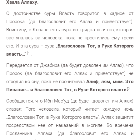
Хвала Аллаху.
О достоинстве суры Власть говорится в хадисе от
Пророка (да благословит его Аллах и приветствует):
Воистину, в Коране есть сура из тридцати аятов, которая
заступалась за человека, пока не простились ему грехи
его. И эта сура – сура
„Благословен Тот, в Руке Которого
власть…“
[1]
.
Передается от Джабира (да будет доволен им Аллах), что
Пророк (да благословит его Аллах и приветствует) не
отходил ко сну, пока не прочитывал
Алиф, лям, мим. Это
Писание… и Благословен Тот, в Руке Которого власть
[2]
.
Сообщается, что Ибн Мас‘уд (да будет доволен им Аллах)
сказал: Того человека, который читает каждую ночь
„Благословен Тот, в Руке Которого власть“, Аллах защитит
посредством нее от наказаний в могиле. Во времена
Посланника Аллаха (да благословит его Аллах и