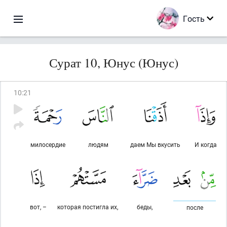
Гость
Сурат 10, Юнус (Юнус)
10
:
21
милосердие
людям
даем Мы вкусить
И когда
вот, –
которая постигла их,
беды,
после