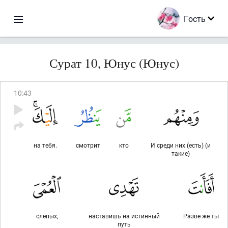
Гость
Сурат 10, Юнус (Юнус)
10
:
43
на тебя.
смотрит
кто
И среди них (есть) (и
такие)
слепых,
наставишь на истинный
Разве же ты
путь