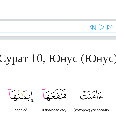
Сурат 10, Юнус (Юнус
)
вера её,
и помогла ему
(которое) уверовало