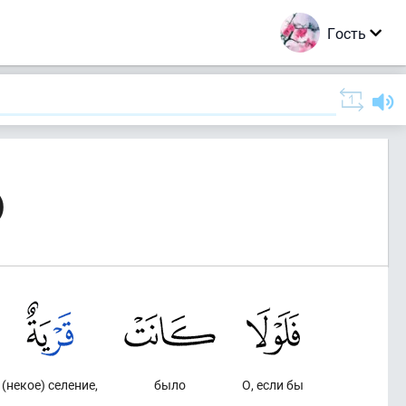
Гость
)
(некое) селение,
было
О, если бы