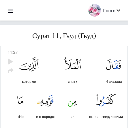
Гость
Сурат 11, Гьуд (Гьуд)
11
:
27
которые
знать
И сказала
«Не
его народа:
из
стали неверующими