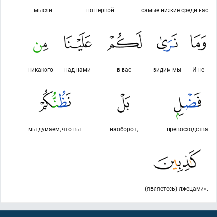
мысли.
по первой
самые низкие среди нас
никакого
над нами
в вас
видим мы
И не
мы думаем, что вы
наоборот,
превосходства
(являетесь) лжецами».