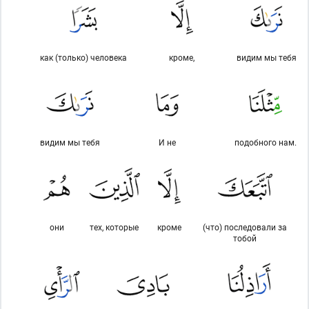
как (только) человека
кроме,
видим мы тебя
видим мы тебя
И не
подобного нам.
они
тех, которые
кроме
(что) последовали за
тобой