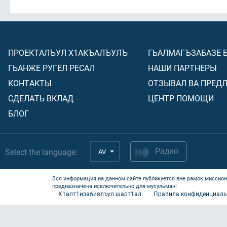
ПРОЕКТАЛЪУЛ Х1АКЪАЛЪУЛЪ
ГЬАЛМАГЪЗАБАЗЕ 
ГЬАНЖЕ РУГЕЛ РЕСАЛ
НАШИ ПАРТНЕРЫ
КОНТАКТЫ
ОТЗЫВАЛ ВА ПРЕД
СДЕЛАТЬ ВКЛАД
ЦЕНТР ПОМОЩИ
БЛОГ
Select the language:
AV
Радио
Вся информация на данном сайте публикуется вне рамок миссион
предназначена исключительно для мусульман!
Х1алт1изабиялъул шарт1ал
Правила конфиденциаль