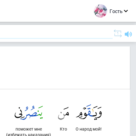
Гость
поможет мне
Кто
О народ мой!
(избежать наказания)