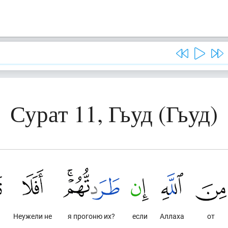
Сурат 11, Гьуд (Гьуд)
Неужели не
я прогоню их?
если
Аллаха
от