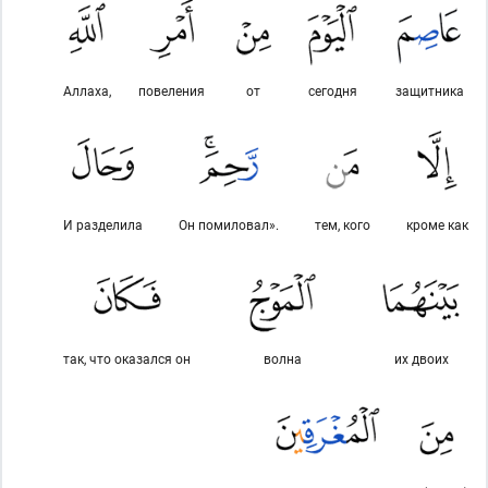
Аллаха,
повеления
от
сегодня
защитника
И разделила
Он помиловал».
тем, кого
кроме как
так, что оказался он
волна
их двоих