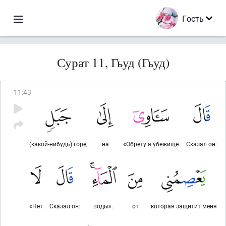
Гость
Сурат 11, Гьуд (Гьуд)
11
:
43
(какой-нибудь) горе,
на
«Обрету я убежище
Сказал он:
«Нет
Сказал он:
воды».
от
которая защитит меня