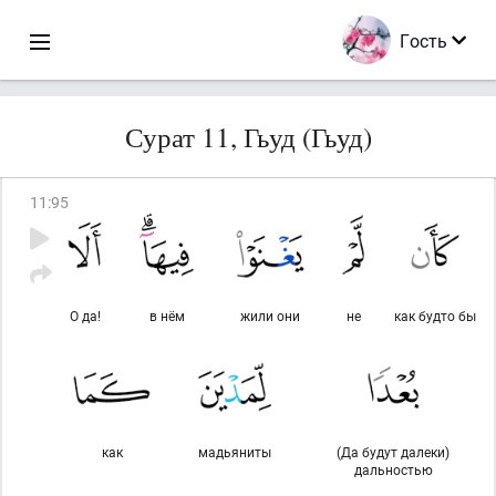
Гость
Сурат 11, Гьуд (Гьуд)
11
:
95
О да!
в нём
жили они
не
как будто бы
как
мадьяниты
(Да будут далеки)
дальностью