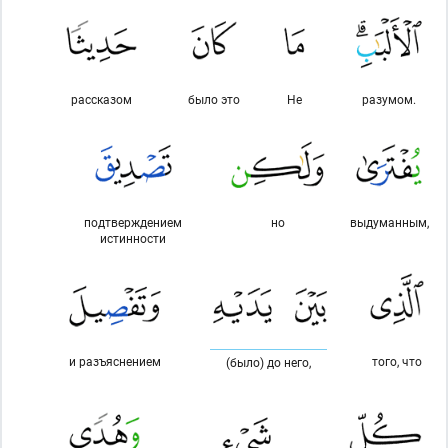
рассказом
было это
Не
разумом.
подтверждением
но
выдуманным,
истинности
и разъяснением
того, что
(было) до него,