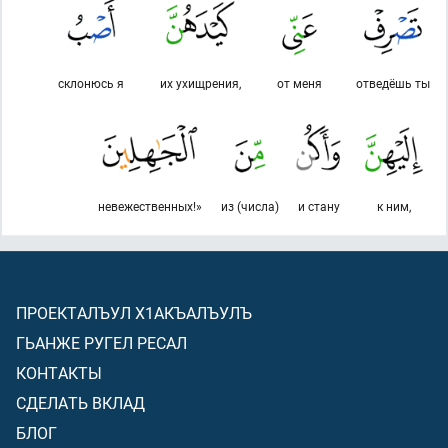
склонюсь я
их ухищрения,
от меня
отведёшь ты
невежественных!»
из (числа)
и стану
к ним,
ПРОЕКТАЛЪУЛ Х1АКЪАЛЪУЛЪ
ГЬАНЖЕ РУГЕЛ РЕСАЛ
КОНТАКТЫ
СДЕЛАТЬ ВКЛАД
БЛОГ