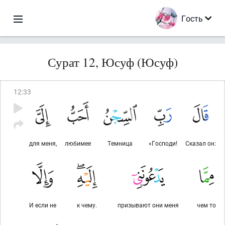
Гость
Сурат 12, Юсуф (Юсуф)
12
:
33
для меня,
любимее
Темница
«Господи!
Сказал он:
И если не
к чему.
призывают они меня
чем то