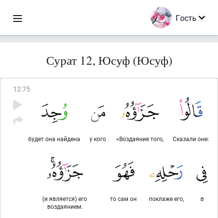
Гость
Сурат 12, Юсуф (Юсуф)
12
:
75
будет она найдена
у кого
«Воздаяние того,
Сказали они:
(и является) его
то сам он
поклаже его,
в
воздаянием.