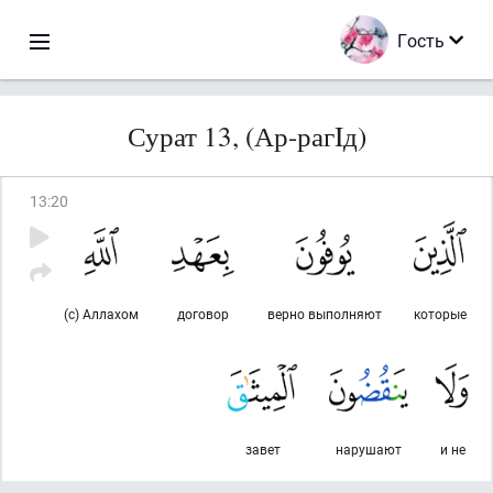
Гость
Сурат 13, (Ар-рагIд)
13
:
20
(с) Аллахом
договор
верно выполняют
которые
завет
нарушают
и не