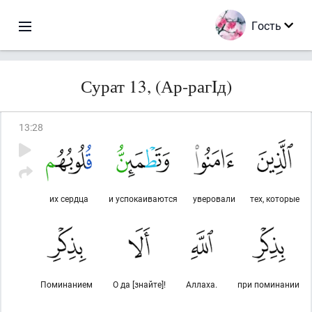
Гость
Сурат 13, (Ар-рагIд)
13
:
28
их сердца
и успокаиваются
уверовали
тех, которые
Поминанием
О да [знайте]!
Аллаха.
при поминании