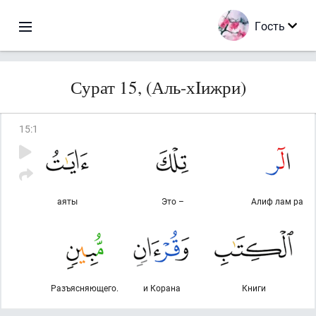
Гость
Сурат 15, (Аль-хIижри)
15
:
1
аяты
Это –
Алиф лам ра
Разъясняющего.
и Корана
Книги