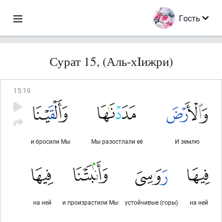
Гость
Сурат 15, (Аль-хIижри)
15
:
19
и бросили Мы
Мы разостлали её
И землю
на ней
и произрастили Мы
устойчивые (горы)
на ней