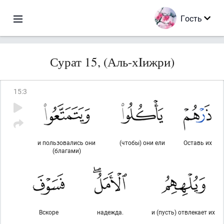
Гость
Сурат 15, (Аль-хIижри)
15
:
3
и пользовались они
(чтобы) они ели
Оставь их
(благами)
Вскоре
надежда.
и (пусть) отвлекает их