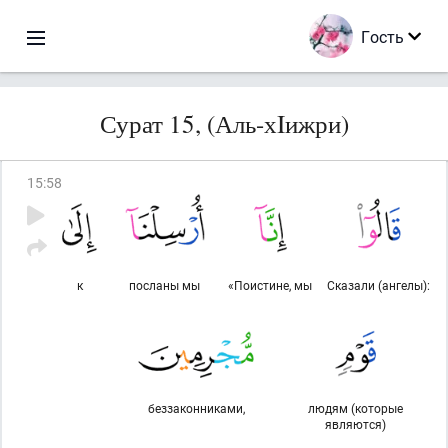
Гость
Сурат 15, (Аль-хIижри)
15
:
58
к
посланы мы
«Поистине, мы
Сказали (ангелы):
беззаконниками,
людям (которые
являются)