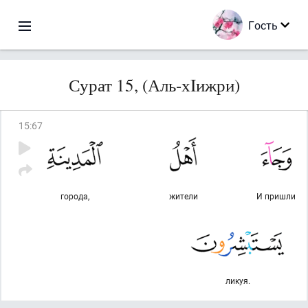
Гость
Сурат 15, (Аль-хIижри)
15
:
67
города,
жители
И пришли
ликуя.