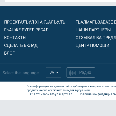
ПРОЕКТАЛЪУЛ Х1АКЪАЛЪУЛЪ
ГЬАЛМАГЪЗАБАЗЕ 
ГЬАНЖЕ РУГЕЛ РЕСАЛ
НАШИ ПАРТНЕРЫ
КОНТАКТЫ
ОТЗЫВАЛ ВА ПРЕД
СДЕЛАТЬ ВКЛАД
ЦЕНТР ПОМОЩИ
БЛОГ
Select the language:
AV
Радио
Вся информация на данном сайте публикуется вне рамок миссион
предназначена исключительно для мусульман!
Х1алт1изабиялъул шарт1ал
Правила конфиденциаль