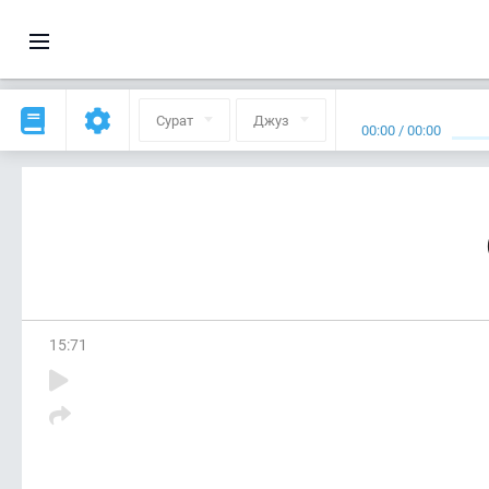
Сурат
Джуз
00:00
/
00:00
15
:
71