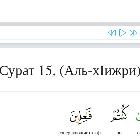
Сурат 15, (Аль-хIижри
совершающие (это)».
вы
е