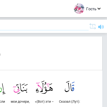
Гость
)
сли
мои дочери,
«(Вот) эти –
Сказал (Лут):