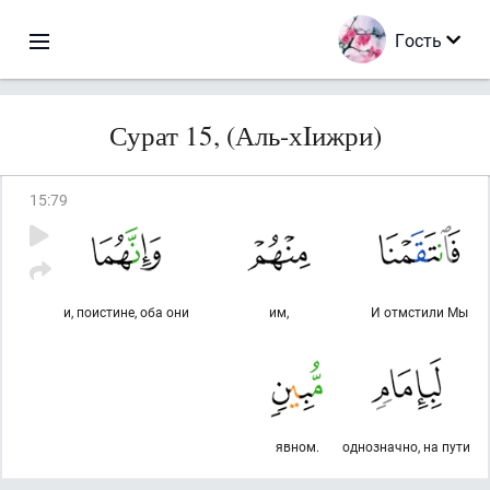
Гость
Сурат 15, (Аль-хIижри)
15
:
79
и, поистине, оба они
им,
И отмстили Мы
явном.
однозначно, на пути