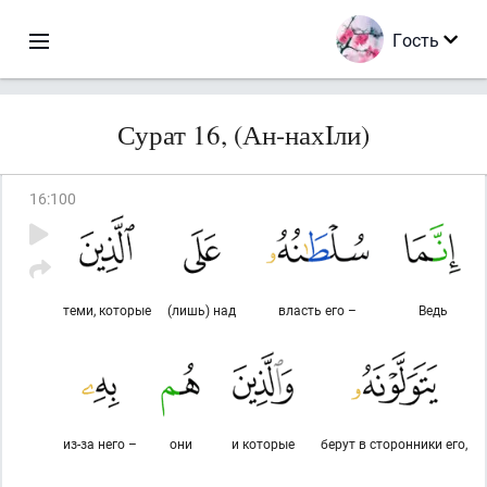
Гость
Сурат 16, (Ан-нахIли)
16
:
100
теми, которые
(лишь) над
власть его –
Ведь
из-за него –
они
и которые
берут в сторонники его,