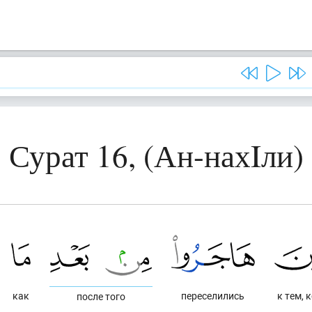
Сурат 16, (Ан-нахIли)
как
переселились
к тем, 
после того