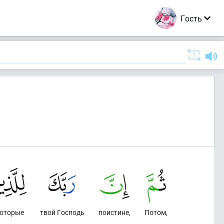
Гость
которые
твой Господь
поистине,
Потом,