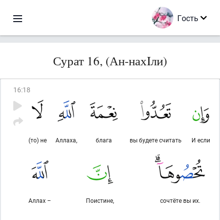
Гость
Сурат 16, (Ан-нахIли)
16
:
18
(то) не
Аллаха,
блага
вы будете считать
И если
Аллах –
Поистине,
сочтёте вы их.