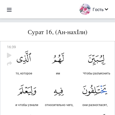
Гость
Сурат 16, (Ан-нахIли)
16
:
39
то, которое
им
Чтобы разъяснить
и чтобы узнали
относительно чего,
они разногласят,