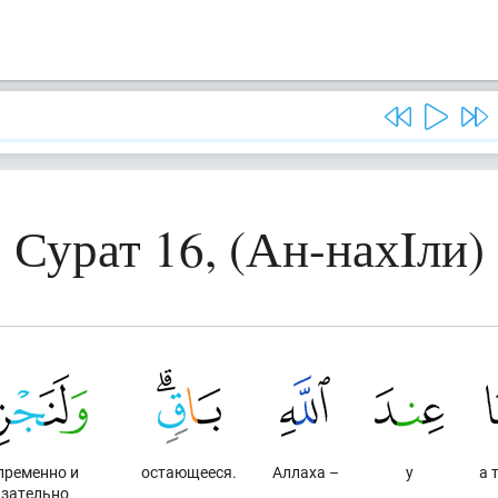
Сурат 16, (Ан-нахIли)
пременно и
остающееся.
Аллаха –
у
а 
язательно