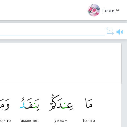
Гость
то, что
иссякнет,
у вас –
То, что