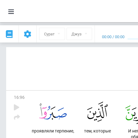
Сурат
Джуз
00:00
/
00:00
16
:
96
проявляли терпение,
тем, которые
И не
об