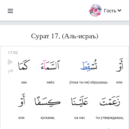
Гость
Сурат 17, (Аль-исраъ)
17
:
92
как
небо
(пока ты не) обрушишь
или
или
кусками,
на нас
ты утверждаешь,