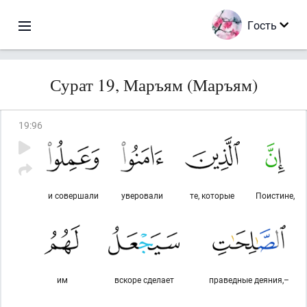
Гость
Сурат 19, Маръям (Маръям)
19
:
96
и совершали
уверовали
те, которые
Поистине,
им
вскоре сделает
праведные деяния,–