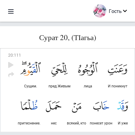
Гость
Сурат 20, (ТІагьа)
20
:
111
Сущим.
пред Живым
лица
И поникнут
притеснение.
нес
всякий, кто
понесет урон
И уже