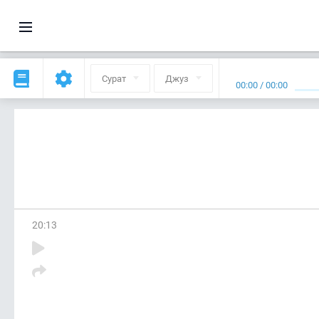
Сурат
Джуз
00:00
/
00:00
20
:
13