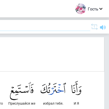
Гость
то
Прислушайся же
избрал тебя.
И Я