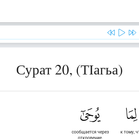
Сурат 20, (ТІагьа)
сообщается через
к тому, ч
откровение.