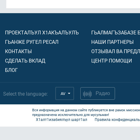
ПРОЕКТАЛЪУЛ Х1АКЪАЛЪУЛЪ
ГЬАЛМАГЪЗАБАЗЕ 
ГЬАНЖЕ РУГЕЛ РЕСАЛ
НАШИ ПАРТНЕРЫ
КОНТАКТЫ
ОТЗЫВАЛ ВА ПРЕД
СДЕЛАТЬ ВКЛАД
ЦЕНТР ПОМОЩИ
БЛОГ
Select the language:
AV
Радио
Вся информация на данном сайте публикуется вне рамок миссион
предназначена исключительно для мусульман!
Х1алт1изабиялъул шарт1ал
Правила конфиденциаль