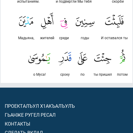
испытаниям.
и подвергли Мы тебя
скорби
Мадьяна,
жителей
среди
годы
И оставался ты
о Муса!
сроку
по
ты пришел
потом
ПРОЕКТАЛЪУЛ Х1АКЪАЛЪУЛЪ
ГЬАНЖЕ РУГЕЛ РЕСАЛ
КОНТАКТЫ
СДЕЛАТЬ ВКЛАД