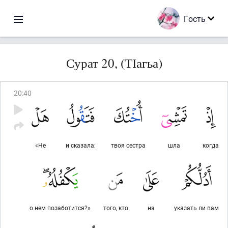
Гость
Сурат 20, (ТІагьа)
20
:
40
«Не
и сказала:
твоя сестра
шла
когда
о нем позаботится?»
того, кто
на
указать ли вам