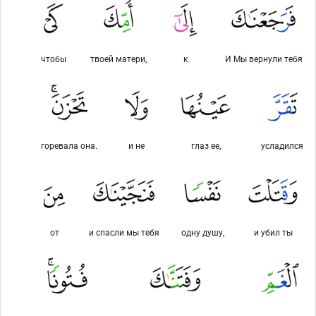
чтобы
твоей матери,
к
И Мы вернули тебя
горевала она.
и не
глаз ее,
усладился
от
и спасли мы тебя
одну душу,
и убил ты