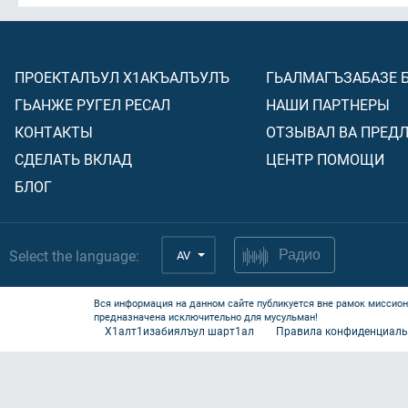
ПРОЕКТАЛЪУЛ Х1АКЪАЛЪУЛЪ
ГЬАЛМАГЪЗАБАЗЕ 
ГЬАНЖЕ РУГЕЛ РЕСАЛ
НАШИ ПАРТНЕРЫ
КОНТАКТЫ
ОТЗЫВАЛ ВА ПРЕД
СДЕЛАТЬ ВКЛАД
ЦЕНТР ПОМОЩИ
БЛОГ
Select the language:
AV
Радио
Вся информация на данном сайте публикуется вне рамок миссион
предназначена исключительно для мусульман!
Х1алт1изабиялъул шарт1ал
Правила конфиденциаль