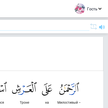
Гость
лся
Троне
на
Милостивый –