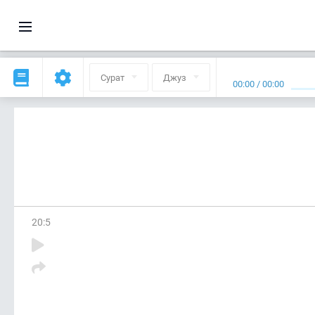
Сурат
Джуз
00:00
/
00:00
20
:
5