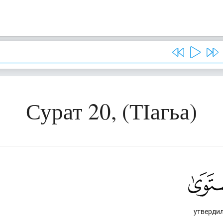
Сурат 20, (ТІагьа)
утверди